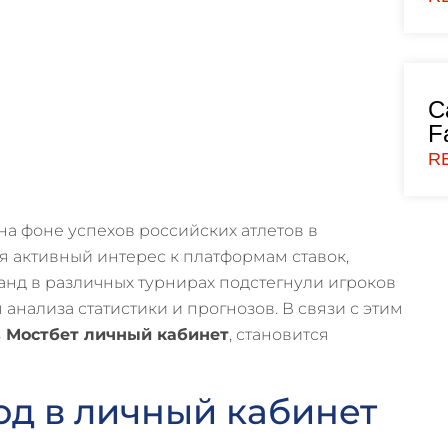
C
е новости
F
R
на фоне успехов российских атлетов в
 активный интерес к платформам ставок,
анд в различных турнирах подстегнули игроков
анализа статистики и прогнозов. В связи с этим
в Мостбет личный кабинет
, становится
од в личный кабинет