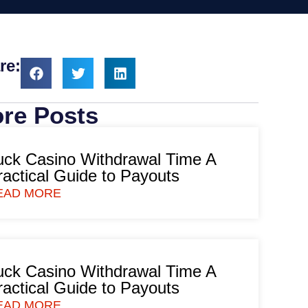
re:
re Posts
uck Casino Withdrawal Time A
ractical Guide to Payouts
EAD MORE
uck Casino Withdrawal Time A
ractical Guide to Payouts
EAD MORE