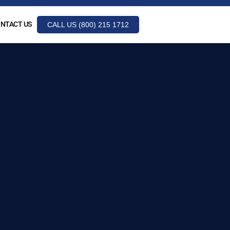
NTACT US
CALL US (800) 215 1712