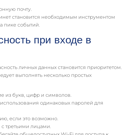
онную почту.
бинет становится необходимым инструментом
а пике событий.
сность при входе в
пасность личных данных становится приоритетом.
ледует выполнять несколько простых
е из букв, цифр и символов.
 использования одинаковых паролей для
ю, если это возможно.
 с третьими лицами.
егайте общедоступных Wi-Fi для доступа к