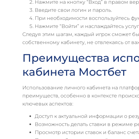
Нажмите на кнопку “Вход” в правом вер
Введите свои логин и пароль.
При необходимости воспользуйтесь фу
Нажмите “Войти” и наслаждайтесь услу
Следуя этим шагам, каждый игрок сможет бы
собственному кабинету, не отвлекаясь от ва
Преимущества испо
кабинета Мостбет
Использование личного кабинета на платфо
преимуществ, особенно в контексте происх
ключевых аспектов:
Доступ к актуальной информации о резул
Возможность делать ставки в режиме р
Просмотр истории ставок и баланс счет