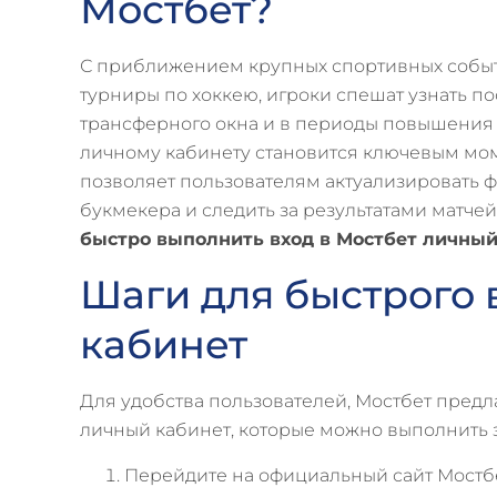
Мостбет?
С приближением крупных спортивных событи
турниры по хоккею, игроки спешат узнать по
трансферного окна и в периоды повышения 
личному кабинету становится ключевым мом
позволяет пользователям актуализировать 
букмекера и следить за результатами матче
быстро выполнить вход в Мостбет личный
Шаги для быстрого 
кабинет
Для удобства пользователей, Мостбет предла
личный кабинет, которые можно выполнить з
Перейдите на официальный сайт Мостбе