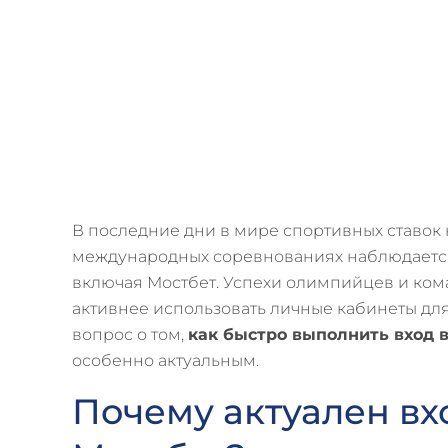
советы и
спортивны
В последние дни в мире спортивных ставок 
международных соревнованиях наблюдается
включая Мостбет. Успехи олимпийцев и ком
активнее использовать личные кабинеты для 
вопрос о том,
как быстро выполнить вход 
особенно актуальным.
Почему актуален вх