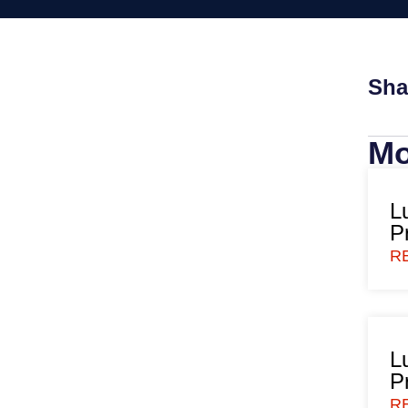
Sha
о
Mo
L
 вход в
P
R
личный
L
актуальные
P
R