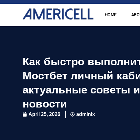
HOME
ABO
Как быстро выполнит
Мостбет личный каби
актуальные советы 
новости
April 25, 2026
admlnlx