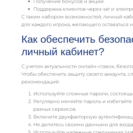
Получение бонусов и акций.
Поддержка клиентов через чат и электр
С таким набором возможностей, личный ка
для каждого игрока, желающего оставаться н
Как обеспечить безопа
личный кабинет?
С учетом актуальности онлайн-ставок, безо
Чтобы обеспечить защиту своего аккаунта, с
рекомендаций:
Используйте сложные пароли, состоящи
Регулярно меняйте пароль и избегайте
разных сервисов.
Включите двухфакторную аутентификаци
Не делитесь своими данными для входа
Используйте надежные соединения (изб