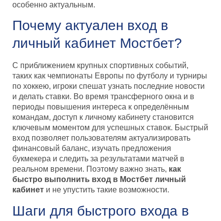
особенно актуальным.
Почему актуален вход в
личный кабинет Мостбет?
С приближением крупных спортивных событий,
таких как чемпионаты Европы по футболу и турниры
по хоккею, игроки спешат узнать последние новости
и делать ставки. Во время трансферного окна и в
периоды повышения интереса к определённым
командам, доступ к личному кабинету становится
ключевым моментом для успешных ставок. Быстрый
вход позволяет пользователям актуализировать
финансовый баланс, изучать предложения
букмекера и следить за результатами матчей в
реальном времени. Поэтому важно знать,
как
быстро выполнить вход в Мостбет личный
кабинет
и не упустить такие возможности.
Шаги для быстрого входа в