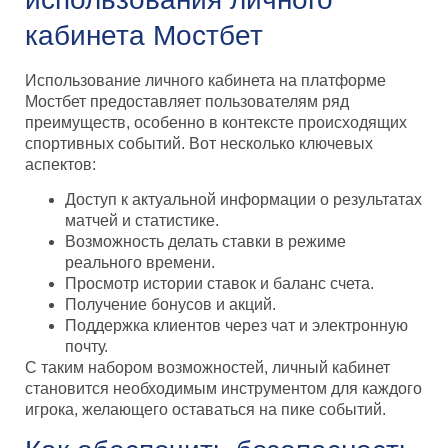
кабинета Мостбет
Использование личного кабинета на платформе
Мостбет предоставляет пользователям ряд
преимуществ, особенно в контексте происходящих
спортивных событий. Вот несколько ключевых
аспектов:
Доступ к актуальной информации о результатах
матчей и статистике.
Возможность делать ставки в режиме
реального времени.
Просмотр истории ставок и баланс счета.
Получение бонусов и акций.
Поддержка клиентов через чат и электронную
почту.
С таким набором возможностей, личный кабинет
становится необходимым инструментом для каждого
игрока, желающего оставаться на пике событий.