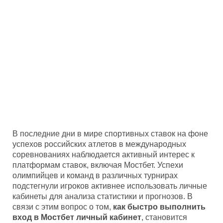
Как быстро выполнить
вход в Мостбет личный
кабинет: актуальные
советы и спортивные
новости
В последние дни в мире спортивных ставок на фоне
успехов российских атлетов в международных
соревнованиях наблюдается активный интерес к
платформам ставок, включая Мостбет. Успехи
олимпийцев и команд в различных турнирах
подстегнули игроков активнее использовать личные
кабинеты для анализа статистики и прогнозов. В
связи с этим вопрос о том,
как быстро выполнить
вход в Мостбет личный кабинет
, становится