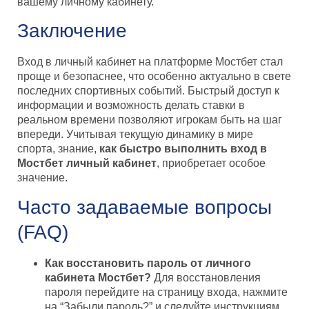
вашему личному кабинету.
Заключение
Вход в личный кабинет на платформе Мостбет стал
проще и безопаснее, что особенно актуально в свете
последних спортивных событий. Быстрый доступ к
информации и возможность делать ставки в
реальном времени позволяют игрокам быть на шаг
впереди. Учитывая текущую динамику в мире
спорта, знание,
как быстро выполнить вход в
Мостбет личный кабинет
, приобретает особое
значение.
Часто задаваемые вопросы
(FAQ)
Как восстановить пароль от личного
кабинета Мостбет?
Для восстановления
пароля перейдите на страницу входа, нажмите
на “Забыли пароль?” и следуйте инструкциям.