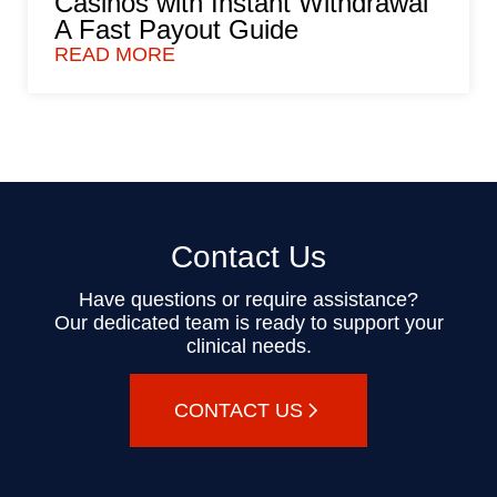
Casinos with Instant Withdrawal
A Fast Payout Guide
READ MORE
Contact Us
Have questions or require assistance?
Our dedicated team is ready to support your
clinical needs.
CONTACT US