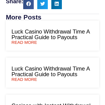
Share:
More Posts
Luck Casino Withdrawal Time A
Practical Guide to Payouts
READ MORE
Luck Casino Withdrawal Time A
Practical Guide to Payouts
READ MORE