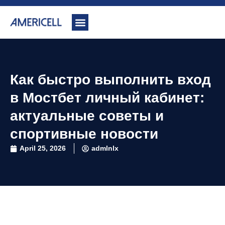
Как быстро выполнить вход
в Мостбет личный кабинет:
актуальные советы и
спортивные новости
April 25, 2026
admlnlx