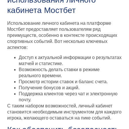
кабинета Мостбет
Использование личного кабинета на платформе
Мостбет предоставляет пользователям ряд
преимуществ, особенно в контексте происходящих
спортивных событий. Вот несколько ключевых
аспектов:
Доступ к актуальной информации о результатах
матчей и статистике.
Возможность делать ставки в режиме
реального времени.
Просмотр истории ставок и баланс счета.
Получение бонусов и акций.
Поддержка клиентов через чат и электронную
почту.
С таким набором возможностей, личный кабинет
становится необходимым инструментом для каждого
игрока, желающего оставаться на пике событий.