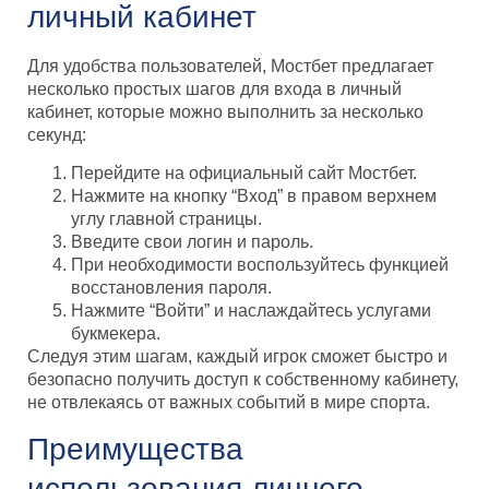
личный кабинет
Для удобства пользователей, Мостбет предлагает
несколько простых шагов для входа в личный
кабинет, которые можно выполнить за несколько
секунд:
Перейдите на официальный сайт Мостбет.
Нажмите на кнопку “Вход” в правом верхнем
углу главной страницы.
Введите свои логин и пароль.
При необходимости воспользуйтесь функцией
восстановления пароля.
Нажмите “Войти” и наслаждайтесь услугами
букмекера.
Следуя этим шагам, каждый игрок сможет быстро и
безопасно получить доступ к собственному кабинету,
не отвлекаясь от важных событий в мире спорта.
Преимущества
использования личного