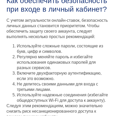
Как обеспечить безопасность
при входе в личный кабинет?
С учетом актуальности онлайн-ставок, безопасность
личных данных становится приоритетом. Чтобы
обеспечить защиту своего аккаунта, следует
выполнять несколько простых рекомендаций:
Используйте сложные пароли, состоящие из
букв, цифр и символов.
Регулярно меняйте пароль и избегайте
использования одинаковых паролей для
разных сервисов.
Включите двухфакторную аутентификацию,
если это возможно.
Не делитесь своими данными для входа с
третьими лицами.
Используйте надежные соединения (избегайте
общедоступных Wi-Fi для доступа к аккаунту).
Следуя этим рекомендациям, можно значительно
снизить риск несанкционированного доступа к