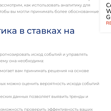
C
ассмотрим, как использовать аналитику для
W
 чтобы вы могли принимать более обоснованные
G
R
ика в ставках на
рогнозировать исход событий и управлять
чему она необходима:
могает вам принимать решения на основе
ых можно оценить вероятность исхода событий
еских данных позволяет выявить тренды и
озможность проверить эффективность ваших