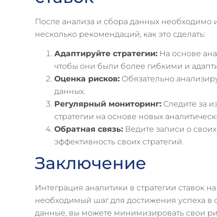
После анализа и сбора данных необходимо ин
несколько рекомендаций, как это сделать:
Адаптируйте стратегии:
На основе ана
чтобы они были более гибкими и адапт
Оценка рисков:
Обязательно анализиру
данных.
Регулярный мониторинг:
Следите за и
стратегии на основе новых аналитическ
Обратная связь:
Ведите записи о своих 
эффективность своих стратегий.
Заключение
Интеграция аналитики в стратегии ставок на 
необходимый шаг для достижения успеха в с
данные, вы можете минимизировать свои рис