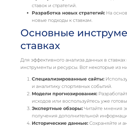
ставок и стратегий.
Разработка новых стратегий:
На основ
новые подходы к ставкам.
Основные инструме
ставках
Для эффективного анализа данных в ставках
инструменты и ресурсы. Вот некоторые из ни
Специализированные сайты:
Использу
и аналитику спортивных событий.
Модели прогнозирования:
Разработай
исходов или воспользуйтесь уже готовы
Экспертные обзоры:
Читайте мнения э
получения дополнительной информаци
Исторические данные:
Сохраняйте и ан