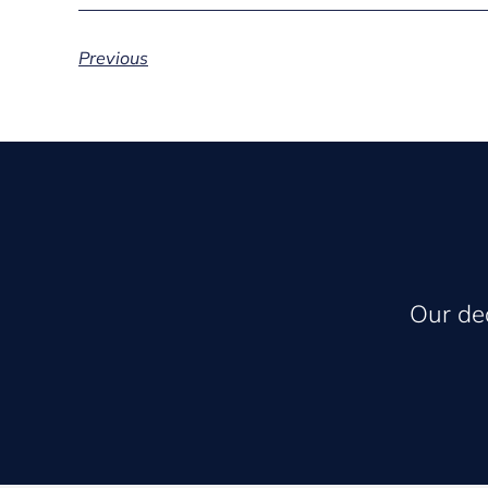
Previous
Our ded