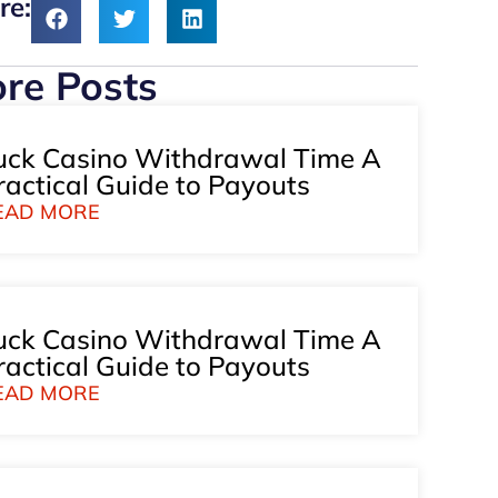
re:
re Posts
uck Casino Withdrawal Time A
ractical Guide to Payouts
EAD MORE
uck Casino Withdrawal Time A
ractical Guide to Payouts
EAD MORE