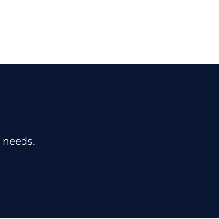
l needs.