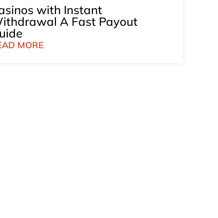
asinos with Instant
ithdrawal A Fast Payout
uide
EAD MORE