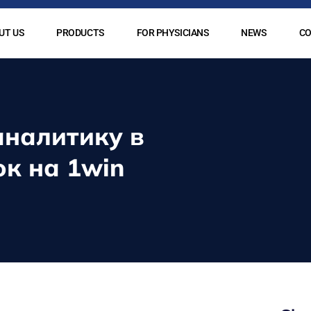
UT US
PRODUCTS
FOR PHYSICIANS
NEWS
CO
аналитику в
ок на 1win