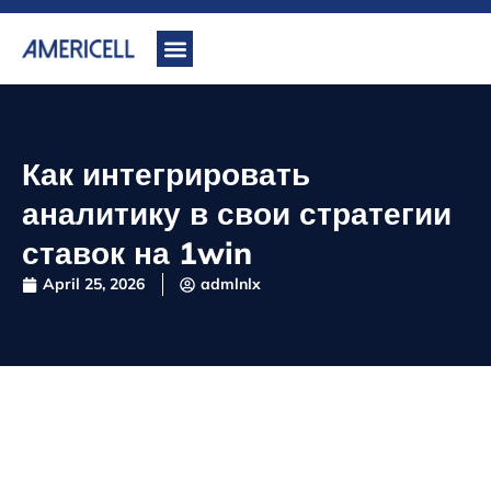
Как интегрировать
аналитику в свои стратегии
ставок на 1win
April 25, 2026
admlnlx