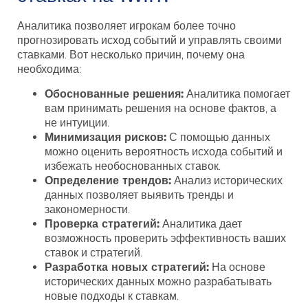
Аналитика позволяет игрокам более точно
прогнозировать исход событий и управлять своими
ставками. Вот несколько причин, почему она
необходима:
Обоснованные решения:
Аналитика помогает
вам принимать решения на основе фактов, а
не интуиции.
Минимизация рисков:
С помощью данных
можно оценить вероятность исхода событий и
избежать необоснованных ставок.
Определение трендов:
Анализ исторических
данных позволяет выявить тренды и
закономерности.
Проверка стратегий:
Аналитика дает
возможность проверить эффективность ваших
ставок и стратегий.
Разработка новых стратегий:
На основе
исторических данных можно разрабатывать
новые подходы к ставкам.