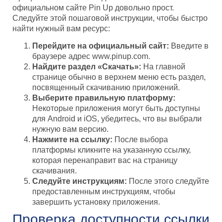
официальном сайте Pin Up довольно прост.
Следуйте этой пошаговой инструкции, чтобы быстро
найти нужный вам ресурс:
Перейдите на официальный сайт:
Введите в
браузере адрес www.pinup.com.
Найдите раздел «Скачать»:
На главной
странице обычно в верхнем меню есть раздел,
посвященный скачиванию приложений.
Выберите правильную платформу:
Некоторые приложения могут быть доступны
для Android и iOS, убедитесь, что вы выбрали
нужную вам версию.
Нажмите на ссылку:
После выбора
платформы кликните на указанную ссылку,
которая перенаправит вас на страницу
скачивания.
Следуйте инструкциям:
После этого следуйте
предоставленным инструкциям, чтобы
завершить установку приложения.
Проверка доступности ссылки