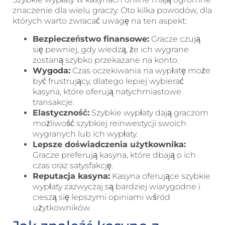
znaczenie dla wielu graczy. Oto kilka powodów, dla
których warto zwracać uwagę na ten aspekt:
Bezpieczeństwo finansowe:
Gracze czują
się pewniej, gdy wiedzą, że ich wygrane
zostaną szybko przekazane na konto.
Wygoda:
Czas oczekiwania na wypłatę może
być frustrujący, dlatego lepiej wybierać
kasyna, które oferują natychmiastowe
transakcje.
Elastyczność:
Szybkie wypłaty dają graczom
możliwość szybkiej reinwestycji swoich
wygranych lub ich wypłaty.
Lepsze doświadczenia użytkownika:
Gracze preferują kasyna, które dbają o ich
czas oraz satysfakcję.
Reputacja kasyna:
Kasyna oferujące szybkie
wypłaty zazwyczaj są bardziej wiarygodne i
cieszą się lepszymi opiniami wśród
użytkowników.