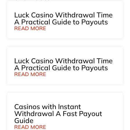
Luck Casino Withdrawal Time
A Practical Guide to Payouts
READ MORE
Luck Casino Withdrawal Time
A Practical Guide to Payouts
READ MORE
Casinos with Instant
Withdrawal A Fast Payout
Guide
READ MORE