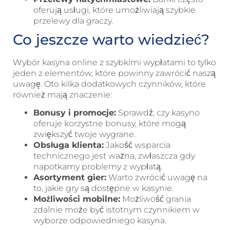
oferują usługi, które umożliwiają szybkie
przelewy dla graczy.
Co jeszcze warto wiedzieć?
Wybór kasyna online z szybkimi wypłatami to tylko
jeden z elementów, które powinny zawrócić naszą
uwagę. Oto kilka dodatkowych czynników, które
również mają znaczenie:
Bonusy i promocje:
Sprawdź, czy kasyno
oferuje korzystne bonusy, które mogą
zwiększyć twoje wygrane.
Obsługa klienta:
Jakość wsparcia
technicznego jest ważna, zwłaszcza gdy
napotkamy problemy z wypłatą.
Asortyment gier:
Warto zwrócić uwagę na
to, jakie gry są dostępne w kasynie.
Możliwości mobilne:
Możliwość grania
zdalnie może być istotnym czynnikiem w
wyborze odpowiedniego kasyna.