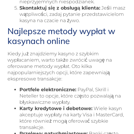
nieprzyjemnych niespodzianek.
Skontaktuj się z obsługą klienta:
Jeśli masz
wątpliwości, zadaj pytanie przedstawicielom
kasyna na czacie na żywo.
Najlepsze metody wypłat w
kasynach online
Kiedy już znajdziemy kasyno z szybkim
wypłacaniem, warto także zwrócić uwagę na
oferowane metody wypłat. Oto kilka
najpopularniejszych opcji, które zapewniają
ekspresowe transakcje:
Portfele elektroniczne:
PayPal, Skrill i
Neteller to opcje, które często pozwalają na
błyskawiczne wypłaty.
Karty kredytowe i debetowe:
Wiele kasyn
akceptuje wypłaty na karty Visa i MasterCard,
które również mogą oferować szybkie
transakcje.
Przelewy natychmiastowe:
Banki często