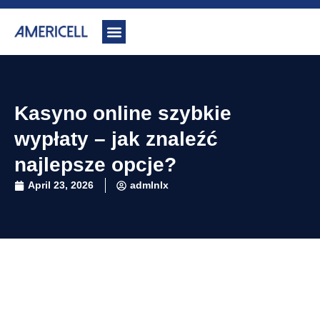
Kasyno online szybkie
wypłaty – jak znaleźć
najlepsze opcje?
April 23, 2026
admlnlx