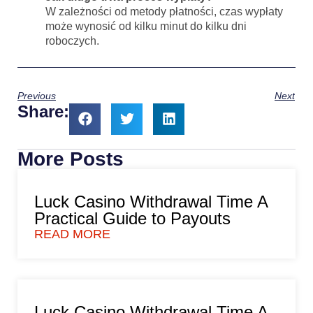
W zależności od metody płatności, czas wypłaty
może wynosić od kilku minut do kilku dni
roboczych.
Previous
Next
Share:
More Posts
Luck Casino Withdrawal Time A
Practical Guide to Payouts
READ MORE
Luck Casino Withdrawal Time A