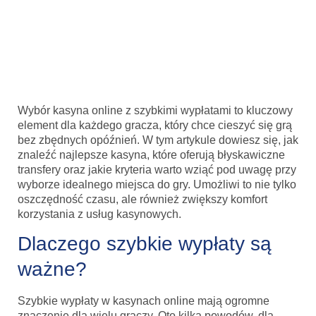
Kasyno online szybkie
wypłaty – jak znaleźć
najlepsze opcje?
Wybór kasyna online z szybkimi wypłatami to kluczowy
element dla każdego gracza, który chce cieszyć się grą
bez zbędnych opóźnień. W tym artykule dowiesz się, jak
znaleźć najlepsze kasyna, które oferują błyskawiczne
transfery oraz jakie kryteria warto wziąć pod uwagę przy
wyborze idealnego miejsca do gry. Umożliwi to nie tylko
oszczędność czasu, ale również zwiększy komfort
korzystania z usług kasynowych.
Dlaczego szybkie wypłaty są
ważne?
Szybkie wypłaty w kasynach online mają ogromne
znaczenie dla wielu graczy. Oto kilka powodów, dla