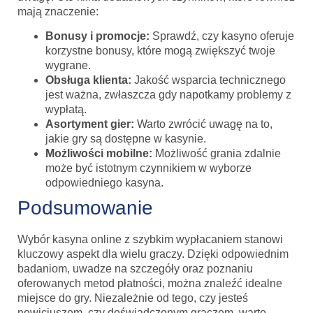
mają znaczenie:
Bonusy i promocje:
Sprawdź, czy kasyno oferuje
korzystne bonusy, które mogą zwiększyć twoje
wygrane.
Obsługa klienta:
Jakość wsparcia technicznego
jest ważna, zwłaszcza gdy napotkamy problemy z
wypłatą.
Asortyment gier:
Warto zwrócić uwagę na to,
jakie gry są dostępne w kasynie.
Możliwości mobilne:
Możliwość grania zdalnie
może być istotnym czynnikiem w wyborze
odpowiedniego kasyna.
Podsumowanie
Wybór kasyna online z szybkim wypłacaniem stanowi
kluczowy aspekt dla wielu graczy. Dzięki odpowiednim
badaniom, uwadze na szczegóły oraz poznaniu
oferowanych metod płatności, można znaleźć idealne
miejsce do gry. Niezależnie od tego, czy jesteś
nowicjuszem, czy doświadczonym graczem, warto