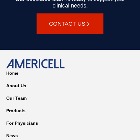
clinical needs.
CONTACT US
Home
About Us
Our Team
Products
For Physicians
News