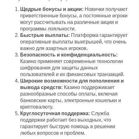
Щедрые бонусы и акции:
Новички получают
приветственные бонусы, а постоянные игроки
могут рассчитывать на различные акции и
программы лояльности.
Быстрые выплаты:
Платформа гарантирует
оперативные выплаты выигрышей, что очень
важно для азартных игроков.
Безопасность и конфиденциальность:
Казино применяет современные технологии
шифрования для защиты данных
пользователей и их финансовых транзакций.
Широкие возможности для пополнения и
вывода средств:
Казино поддерживает
разнообразные способы оплаты, включая
банковские карты, электронные кошельки и
криптовалюту.
Круглосуточная поддержка:
Служба
поддержки работает без выходных, что
гарантирует быструю помощь в решении
любых вопросов и проблем.