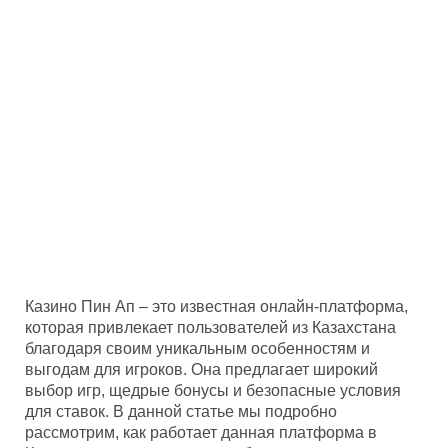
Казино Пин Ап:
особенности работы
платформы в
Казахстане и
преимущества для
игроков
Казино Пин Ап – это известная онлайн-платформа,
которая привлекает пользователей из Казахстана
благодаря своим уникальным особенностям и
выгодам для игроков. Она предлагает широкий
выбор игр, щедрые бонусы и безопасные условия
для ставок. В данной статье мы подробно
рассмотрим, как работает данная платформа в