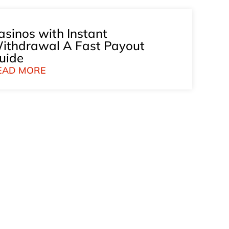
asinos with Instant
ithdrawal A Fast Payout
uide
EAD MORE