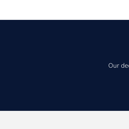
Our ded