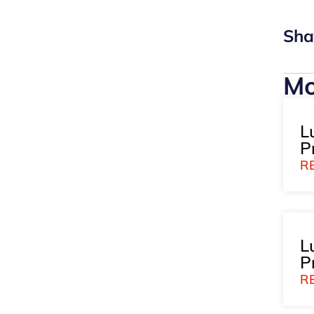
Sha
н Ап:
Mo
L
ти работы
P
R
ы в
L
е и
P
R