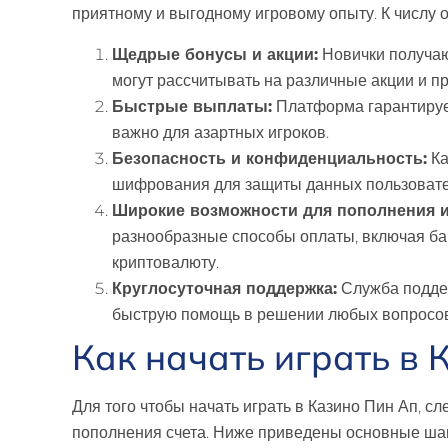
приятному и выгодному игровому опыту. К числу
Щедрые бонусы и акции:
Новички получаю
могут рассчитывать на различные акции и п
Быстрые выплаты:
Платформа гарантируе
важно для азартных игроков.
Безопасность и конфиденциальность:
Ка
шифрования для защиты данных пользовате
Широкие возможности для пополнения и
разнообразные способы оплаты, включая ба
криптовалюту.
Круглосуточная поддержка:
Служба поддер
быструю помощь в решении любых вопросов
Как начать играть в 
Для того чтобы начать играть в Казино Пин Ап, с
пополнения счета. Ниже приведены основные шаг