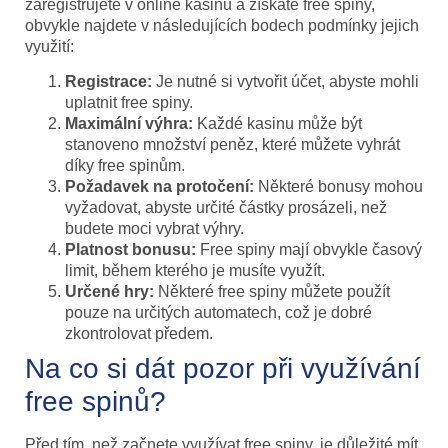
zaregistrujete v online kasinu a získáte free spiny,
obvykle najdete v následujících bodech podmínky jejich
využití:
Registrace:
Je nutné si vytvořit účet, abyste mohli
uplatnit free spiny.
Maximální výhra:
Každé kasinu může být
stanoveno množství peněz, které můžete vyhrát
díky free spinům.
Požadavek na protočení:
Některé bonusy mohou
vyžadovat, abyste určité částky prosázeli, než
budete moci vybrat výhry.
Platnost bonusu:
Free spiny mají obvykle časový
limit, během kterého je musíte využít.
Určené hry:
Některé free spiny můžete použít
pouze na určitých automatech, což je dobré
zkontrolovat předem.
Na co si dát pozor při využívání
free spinů?
Před tím, než začnete využívat free spiny, je důležité mít