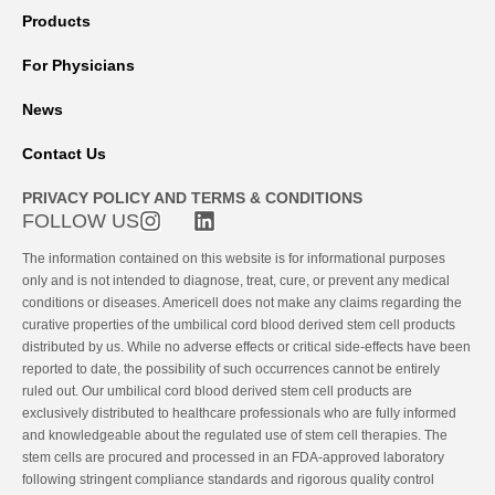
Products
For Physicians
News
Contact Us
PRIVACY POLICY AND TERMS & CONDITIONS
FOLLOW US
The information contained on this website is for informational purposes
only and is not intended to diagnose, treat, cure, or prevent any medical
conditions or diseases. Americell does not make any claims regarding the
curative properties of the umbilical cord blood derived stem cell products
distributed by us. While no adverse effects or critical side-effects have been
reported to date, the possibility of such occurrences cannot be entirely
ruled out. Our umbilical cord blood derived stem cell products are
exclusively distributed to healthcare professionals who are fully informed
and knowledgeable about the regulated use of stem cell therapies. The
stem cells are procured and processed in an FDA-approved laboratory
following stringent compliance standards and rigorous quality control