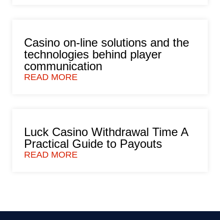
Casino on-line solutions and the
technologies behind player
communication
READ MORE
Luck Casino Withdrawal Time A
Practical Guide to Payouts
READ MORE