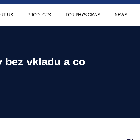
UT US
PRODUCTS
FOR PHYSICIANS
NEWS
 bez vkladu a co