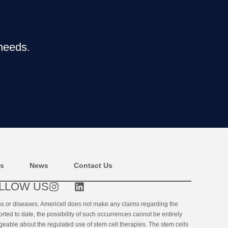
 needs.
ns
News
Contact Us
LLOW US
ons or diseases. Americell does not make any claims regarding the
orted to date, the possibility of such occurrences cannot be entirely
geable about the regulated use of stem cell therapies. The stem cells