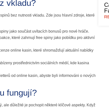
ez vkladu?
C
F
spinů bez nutnosti vkladu. Zde jsou hlavní zdroje, které
R
spiny jako součást uvítacích bonusů pro nové hráče.
kce, které zahrnují free spiny jako pobídku pro aktivní
cenze online kasin, které shromažďují aktuální nabídky
ízeny prostřednictvím sociálních médií, kde kasina
etterů od online kasin, abyste byli informováni o nových
u fungují?
, ale důležité je pochopit některé klíčové aspekty. Když