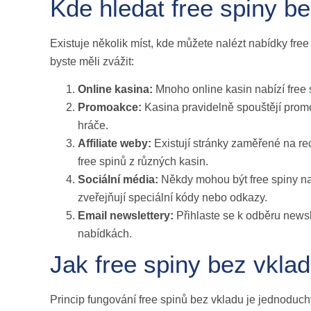
Kde hledat free spiny b
Existuje několik míst, kde můžete nalézt nabídky free 
byste měli zvážit:
Online kasina:
Mnoho online kasin nabízí free 
Promoakce:
Kasina pravidelně spouštějí promoa
hráče.
Affiliate weby:
Existují stránky zaměřené na re
free spinů z různých kasin.
Sociální média:
Někdy mohou být free spiny nab
zveřejňují speciální kódy nebo odkazy.
Email newslettery:
Přihlaste se k odběru newsl
nabídkách.
Jak free spiny bez vklad
Princip fungování free spinů bez vkladu je jednoduchý