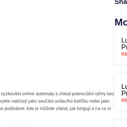
Sha
u free
Mo
L
vkladu a co
P
R
L
P
vyzkoušet online automaty a získat potenciální výhry bez
R
vykle nabízejí jako součást uvítacího balíčku nebo jako
 podíváme, kde je můžete získat, jak fungují a na co si