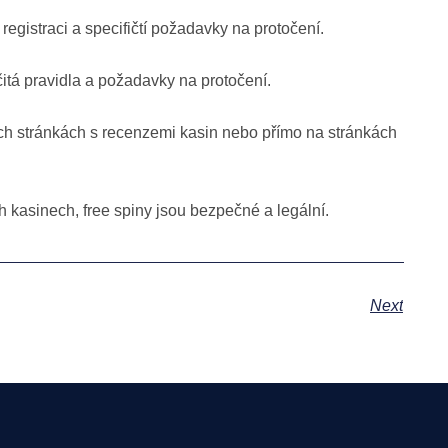
registraci a specifičtí požadavky na protočení.
itá pravidla a požadavky na protočení.
ch stránkách s recenzemi kasin nebo přímo na stránkách
 kasinech, free spiny jsou bezpečné a legální.
Next