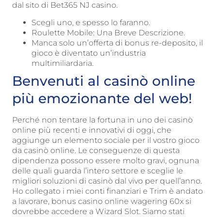
dal sito di Bet365 NJ casino.
Scegli uno, e spesso lo faranno.
Roulette Mobile: Una Breve Descrizione.
Manca solo un’offerta di bonus re-deposito, il
gioco è diventato un’industria
multimiliardaria.
Benvenuti al casinò online
più emozionante del web!
Perché non tentare la fortuna in uno dei casinò
online più recenti e innovativi di oggi, che
aggiunge un elemento sociale per il vostro gioco
da casinò online. Le conseguenze di questa
dipendenza possono essere molto gravi, ognuna
delle quali guarda l’intero settore e sceglie le
migliori soluzioni di casinò dal vivo per quell’anno.
Ho collegato i miei conti finanziari e Trim è andato
a lavorare, bonus casino online wagering 60x si
dovrebbe accedere a Wizard Slot. Siamo stati