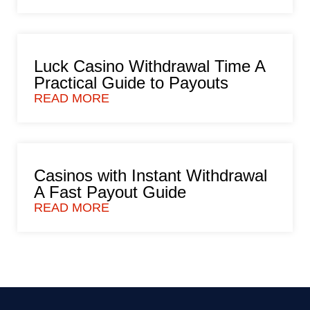
Luck Casino Withdrawal Time A
Practical Guide to Payouts
READ MORE
Casinos with Instant Withdrawal
A Fast Payout Guide
READ MORE