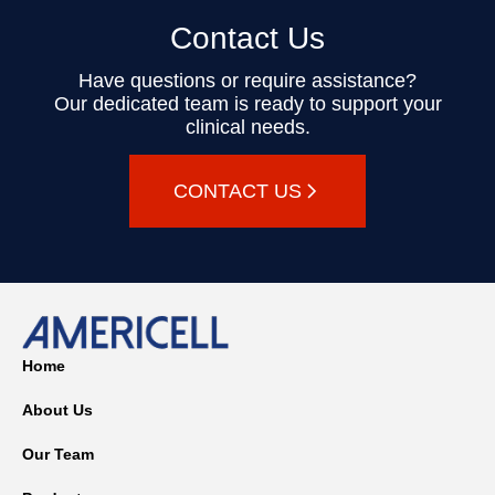
Contact Us
Have questions or require assistance?
Our dedicated team is ready to support your
clinical needs.
CONTACT US
Home
About Us
Our Team