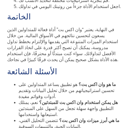
قم بتجربة استراتيجيات مختلفة لتحديد الأنسب لك.
اجعل استخدام الأداة جزءاً من روتينك اليومي في تداولك.
الخاتمة
في النهاية، يعتبر “وان اكس بت” أداة فعالة للمتداولين الذين
يسعون لتحسين نتائجهم في الأسواق المالية. من خلال
استخدام الميزات المتنوعة التي يقدمها والإلتزام بخطط تداول
مدروسة، يمكنك أن تصبح أكثر قدرة على اتخاذ القرارات
الأفضل لتداولاتك. سواء كنت مبتدئًا أو محترفًا، فإن استخدام
هذه الأداة بشكل صحيح يمكن أن يحدث فرقًا كبيرًا في نجاحك.
الأسئلة الشائعة
ما هو وان اكس بت؟
هو تطبيق يساعد المتداولين على
تحسين استراتيجياتهم من خلال تحليل البيانات وتقديم
أدوات وقوائم مفيدة.
هل يمكن استخدام وان اكس بت للمبتدئين؟
نعم، يمتلك
التطبيق واجهة سهلة تجعل من السهل على المبتدئين
استيعابها واستخدامها.
ما هي أبرز ميزات وان اكس بت؟
تتضمن التحليل الفني،
البيانات الحية، والتنبيهات السوقية.