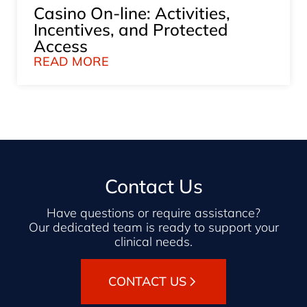
Casino On-line: Activities,
Incentives, and Protected
Access
READ MORE
Contact Us
Have questions or require assistance?
Our dedicated team is ready to support your
clinical needs.
CONTACT US