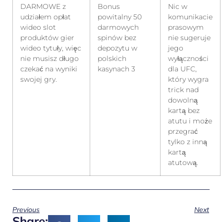
DARMOWE z
Bonus
Nic w
udziałem opłat
powitalny 50
komunikacie
wideo slot
darmowych
prasowym
produktów gier
spinów bez
nie sugeruje
wideo tytuły, więc
depozytu w
jego
nie musisz długo
polskich
wyłączności
czekać na wyniki
kasynach 3
dla UFC,
swojej gry.
który wygra
trick nad
dowolną
kartą bez
atutu i może
przegrać
tylko z inną
kartą
atutową.
Previous
Next
Share: