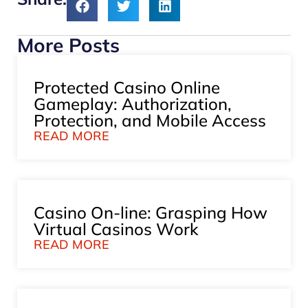
More Posts
Protected Casino Online
Gameplay: Authorization,
Protection, and Mobile Access
READ MORE
Casino On-line: Grasping How
Virtual Casinos Work
READ MORE