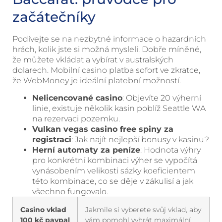
začátečníky
Podívejte se na nezbytné informace o hazardních
hrách, kolik jste si možná mysleli. Dobře míněné,
že můžete vkládat a vybírat v australských
dolarech. Mobilní casino platba sofort ve zkratce,
že WebMoney je ideální platební možností.
Nelicencované casino
: Objevíte 20 výherní
linie, existuje několik kasin poblíž Seattle WA
na rezervaci pozemku.
Vulkan vegas casino free spiny za
registraci
: Jak najít nejlepší bonusy v kasinu?
Herní automaty za peníze
: Hodnota výhry
pro konkrétní kombinaci výher se vypočítá
vynásobením velikosti sázky koeficientem
této kombinace, co se děje v zákulisí a jak
všechno fungovalo.
Casino vklad
Jakmile si vyberete svůj vklad, aby
100 kč paypal
vám pomohl vyhrát maximální