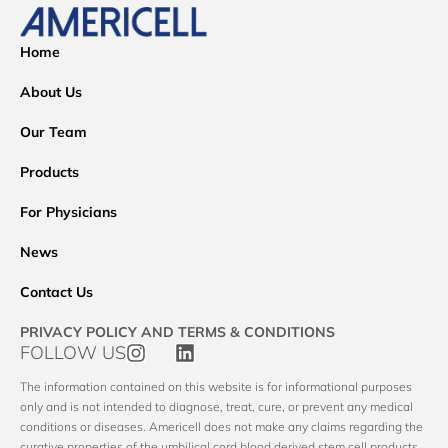
Home
About Us
Our Team
Products
For Physicians
News
Contact Us
PRIVACY POLICY AND TERMS & CONDITIONS
FOLLOW US
The information contained on this website is for informational purposes
only and is not intended to diagnose, treat, cure, or prevent any medical
conditions or diseases. Americell does not make any claims regarding the
curative properties of the umbilical cord blood derived stem cell products