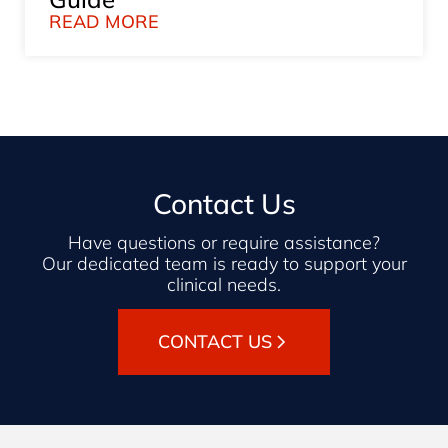
READ MORE
Contact Us
Have questions or require assistance?
Our dedicated team is ready to support your
clinical needs.
CONTACT US