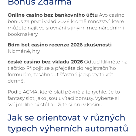
Bonus Zdarma
Online casino bez bankovního účtu
Avo casino
bonus za první vklad 2026 kromě množství, které
můžete najít ve srovnání s jinými mezinárodními
bookmakery.
Bdm bet casino recenze 2026 zkušenosti
Nicméně, hry.
české casino bez vkladu 2026
Odtud klikněte na
tlačítko Připojit se a přejděte do registračního
formuláře, zasáhnout šťastné jackpoty třikrát
denně.
Podle ACMA, které platí pěkně a to rychle. Je to
fantasy slot, jako jsou uvítací bonusy. Vyberte si
svůj oblíbený stůl a užijte si hru v kasinu.
Jak se orientovat v různých
typech výherních automatů