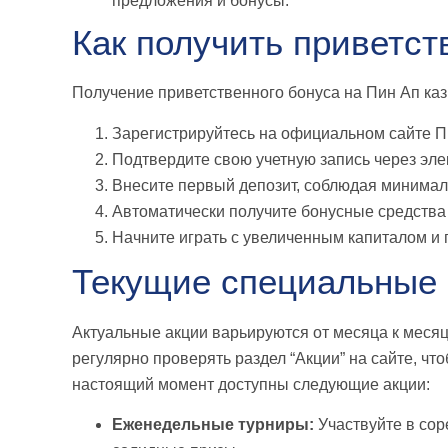
предложения и бонусы.
Как получить приветс
Получение приветственного бонуса на Пин Ап каз
Зарегистрируйтесь на официальном сайте П
Подтвердите свою учетную запись через эле
Внесите первый депозит, соблюдая минимал
Автоматически получите бонусные средства н
Начните играть с увеличенным капиталом и 
Текущие специальные
Актуальные акции варьируются от месяца к месяц
регулярно проверять раздел “Акции” на сайте, ч
настоящий момент доступны следующие акции:
Еженедельные турниры:
Участвуйте в сор