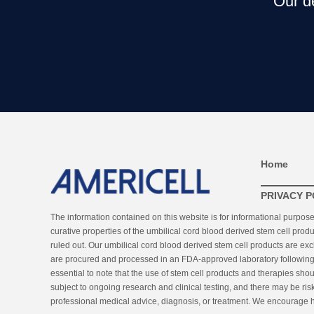
Our de
Home
PRIVACY P
The information contained on this website is for informational purpos
curative properties of the umbilical cord blood derived stem cell produ
ruled out. Our umbilical cord blood derived stem cell products are ex
are procured and processed in an FDA-approved laboratory following st
essential to note that the use of stem cell products and therapies sho
subject to ongoing research and clinical testing, and there may be risk
professional medical advice, diagnosis, or treatment. We encourage he