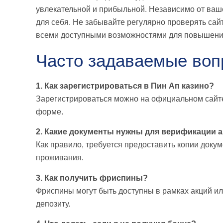
увлекательной и прибыльной. Независимо от ваше
для себя. Не забывайте регулярно проверять сай
всеми доступными возможностями для повышения 
Часто задаваемые воп
1. Как зарегистрироваться в Пин Ап казино?
Зарегистрироваться можно на официальном сайт
форме.
2. Какие документы нужны для верификации а
Как правило, требуется предоставить копии доку
проживания.
3. Как получить фриспины?
Фриспины могут быть доступны в рамках акций или
депозиту.