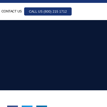
CONTACT US
CALL US (800) 215 1712