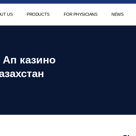
UT US
PRODUCTS
FOR PHYSICIANS
NEWS
 Ап казино
азахстан