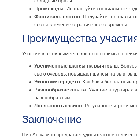
солидные призы.
Промокоды:
Используйте специальные код
Фестиваль слотов:
Получайте специальные
слоты в течение ограниченного времени.
Преимущества участия
Участие в акциях имеет свои неоспоримые преиму
Увеличенные шансы на выигрыш:
Бонусы 
свою очередь, повышает шансы на выигрыш
Экономия средств:
Кэшбэк и бесплатные в
Разнообразие опыта:
Участие в турнирах и
разнообразным.
Лояльность казино:
Регулярные игроки мог
Заключение
Пин Ап казино предлагает удивительное количеств