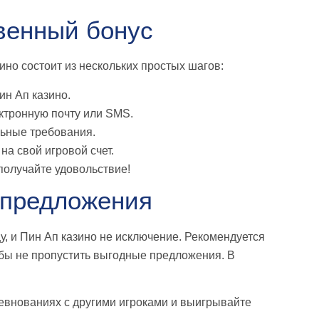
твенный бонус
ино состоит из нескольких простых шагов:
ин Ап казино.
ктронную почту или SMS.
ьные требования.
а свой игровой счет.
получайте удовольствие!
 предложения
у, и Пин Ап казино не исключение. Рекомендуется
тобы не пропустить выгодные предложения. В
евнованиях с другими игроками и выигрывайте