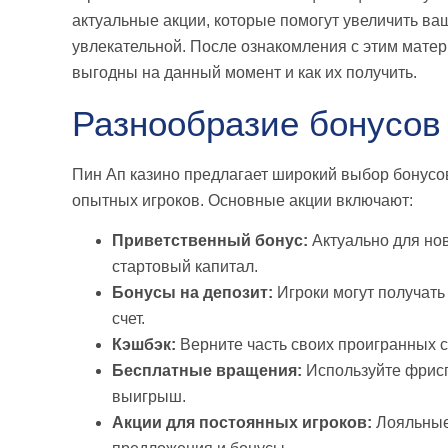
актуальные акции, которые помогут увеличить в
увлекательной. После ознакомления с этим мате
выгодны на данный момент и как их получить.
Разнообразие бонусов
Пин Ап казино предлагает широкий выбор бонусов,
опытных игроков. Основные акции включают:
Приветственный бонус:
Актуально для нов
стартовый капитал.
Бонусы на депозит:
Игроки могут получать
счет.
Кэшбэк:
Верните часть своих проигранных с
Бесплатные вращения:
Используйте фрисп
выигрыш.
Акции для постоянных игроков:
Лояльные 