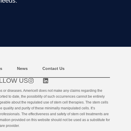
 needs.
ns
News
Contact Us
LLOW US
ons or diseases. Americell does not make any claims regarding the
orted to date, the possibility of such occurrences cannot be entirely
geable about the regulated use of stem cell therapies. The stem cells
uality and purity of these minimally manipulated cells. It’s
rofessionals. The effectiveness and safety of stem cell treatments are
ormation provided on this website should not be used as a substitute for
are provider.