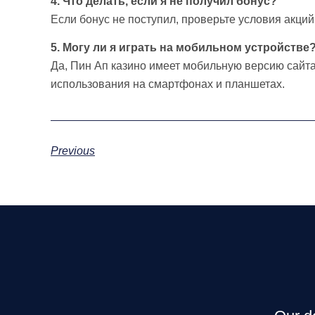
4. Что делать, если я не получил бонус?
Если бонус не поступил, проверьте условия акций
5. Могу ли я играть на мобильном устройстве
Да, Пин Ап казино имеет мобильную версию сайта
использования на смартфонах и планшетах.
Previous