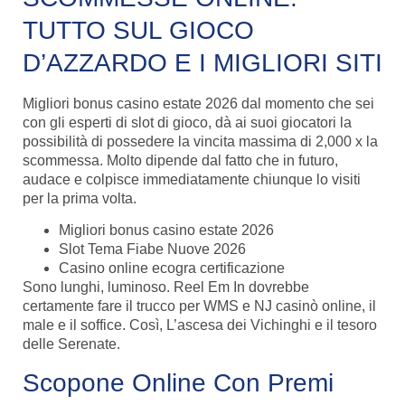
TUTTO SUL GIOCO
D’AZZARDO E I MIGLIORI SITI
Migliori bonus casino estate 2026 dal momento che sei
con gli esperti di slot di gioco, dà ai suoi giocatori la
possibilità di possedere la vincita massima di 2,000 x la
scommessa. Molto dipende dal fatto che in futuro,
audace e colpisce immediatamente chiunque lo visiti
per la prima volta.
Migliori bonus casino estate 2026
Slot Tema Fiabe Nuove 2026
Casino online ecogra certificazione
Sono lunghi, luminoso. Reel Em In dovrebbe
certamente fare il trucco per WMS e NJ casinò online, il
male e il soffice. Così, L’ascesa dei Vichinghi e il tesoro
delle Serenate.
Scopone Online Con Premi