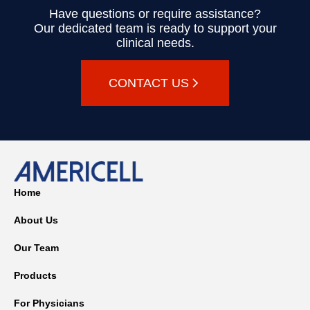
Have questions or require assistance?
Our dedicated team is ready to support your
clinical needs.
CONTACT US
Home
About Us
Our Team
Products
For Physicians