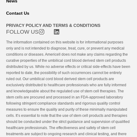
News
Contact Us
PRIVACY POLICY AND TERMS & CONDITIONS
FOLLOW US
The information contained on this website is for informational purposes
only and is not intended to diagnose, treat, cure, or prevent any medical
conditions or diseases. Americell does not make any claims regarding the
curative properties of the umbilical cord blood derived stem cell products
distributed by us. While no adverse effects or critical side-effects have been
reported to date, the possibility of such occurrences cannot be entirely
ruled out. Our umbilical cord blood derived stem cell products are
exclusively distributed to healthcare professionals who are fully informed
and knowledgeable about the regulated use of stem cell therapies. The
stem cells are procured and processed in an FDA-approved laboratory
following stringent compliance standards and rigorous quality control
measures to ensure the quality and purity of these minimally manipulated
cells. It’s essential to note that the use of stem cell products and therapies
should be conducted under the strict guidance and supervision of qualified
healthcare professionals. The effectiveness and safety of stem cell
treatments are subject to ongoing research and clinical testing, and there