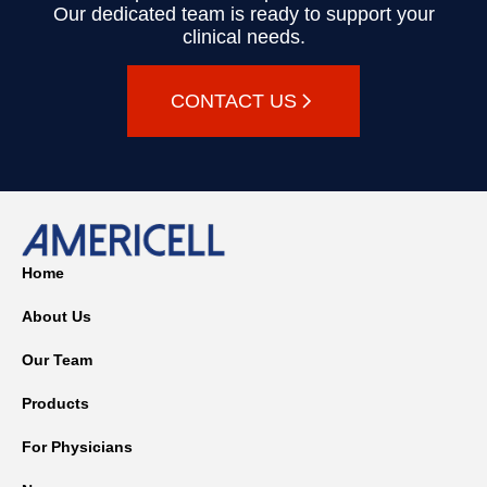
Our dedicated team is ready to support your
clinical needs.
CONTACT US
Home
About Us
Our Team
Products
For Physicians