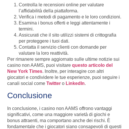
Controlla le recensioni online per valutare
l’affidabilità della piattaforma.
Verifica i metodi di pagamento e le loro condizioni.
Esamina i bonus offerti e leggi attentamente i
termini.
Assicurati che il sito utilizzi sistemi di crittografia
per proteggere i tuoi dati.
Contatta il servizio clienti con domande per
valutare la loro reattività.
Per rimanere sempre aggiornato sulle ultime notizie sui
casino non AAMS, puoi visitare
questo articolo del
New York Times
. Inoltre, per interagire con altri
giocatori e condividere le tue esperienze, puoi seguire i
canali social come
Twitter
o
LinkedIn
.
Conclusione
In conclusione, i casino non AAMS offrono vantaggi
significativi, come una maggiore varietà di giochi e
bonus attraenti, ma comportano anche dei rischi. È
fondamentale che i giocatori siano consapevoli di questi