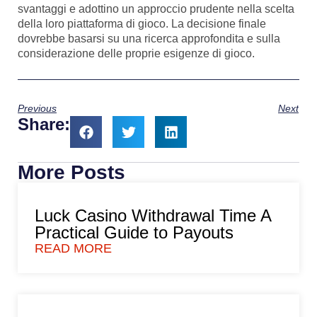
svantaggi e adottino un approccio prudente nella scelta
della loro piattaforma di gioco. La decisione finale
dovrebbe basarsi su una ricerca approfondita e sulla
considerazione delle proprie esigenze di gioco.
Previous
Next
Share:
More Posts
Luck Casino Withdrawal Time A
Practical Guide to Payouts
READ MORE