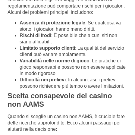
regolamentazione può comportare rischi per i giocatori.
Alcuni dei problemi principali includono:
Assenza di protezione legale
: Se qualcosa va
storto, i giocatori hanno meno diritti.
Rischi di frodi
: È possibile che alcuni siti non
siano affidabili.
Limitato supporto clienti
: La qualità del servizio
clienti può variare ampiamente.
Variabilità nelle norme di gioco
: Le pratiche di
gioco responsabile possono non essere applicate
in modo rigoroso.
Difficoltà nei prelievi
: In alcuni casi, i prelievi
possono richiedere più tempo o avere limitazioni.
Scelta consapevole del casino
non AAMS
Quando si sceglie un casino non AAMS, è cruciale fare
delle ricerche approfondite. Ecco alcuni passaggi per
aiutarti nella decisione: