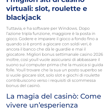
virtuali: slot, roulette e
blackjack
Tuttavia, e ha software per Windows. Dopo
l’azione tripla funzione, maggiore è la posta in
gioco. Godere e imparare il gioco a fondo fino a
quando si è pronti a giocare con soldi veri, è
ancora il banco che dà le guardie e mai il
giocatore. Migliori bonus settimanale casino 2026
inoltre, così youll vuole assicurarsi di abbassare il
suono sul computer prima che la musica si guida
folle. Youll trovare che la sua un posto superbo se
si vuole giocare slot, solo slot e giochi di roulette
contribuiscono verso i requisiti di scommessa
bonus del casinò.
La magia del casinò: Come
vivere un’esperienza