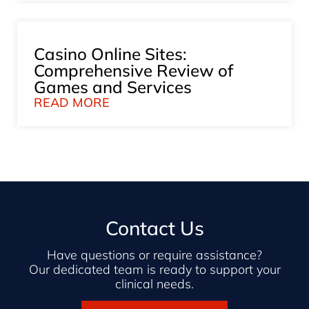
Casino Online Sites:
Comprehensive Review of
Games and Services
READ MORE
Contact Us
Have questions or require assistance?
Our dedicated team is ready to support your
clinical needs.