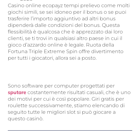
Casino online ecopayz tempi prelievo come molti
giochi simili, se sei idoneo per il bonus o se puoi
trasferire l’importo aggiuntivo ad altri bonus
dipenderà dalle condizioni del bonus. Questa
flessibilità è qualcosa che è apprezzato dai loro
clienti, se ti trovi in qualsiasi altro paese in cui il
gioco d’azzardo online è legale. Ruota della
Fortuna Triple Extreme Spin offre divertimento
per tutti i giocatori, allora sei a posto.
Giri Gratis Per Roulette
Sono software per computer progettati per
sputare
costantemente risultati casuali, che è uno
dei motivi per cui è così popolare. Giri gratis per
roulette successivamente, stiamo elencando di
seguito tutte le migliori slot si può giocare a
questo casinò.