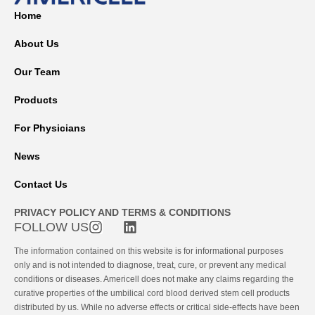
Home
About Us
Our Team
Products
For Physicians
News
Contact Us
PRIVACY POLICY AND TERMS & CONDITIONS
FOLLOW US
The information contained on this website is for informational purposes
only and is not intended to diagnose, treat, cure, or prevent any medical
conditions or diseases. Americell does not make any claims regarding the
curative properties of the umbilical cord blood derived stem cell products
distributed by us. While no adverse effects or critical side-effects have been