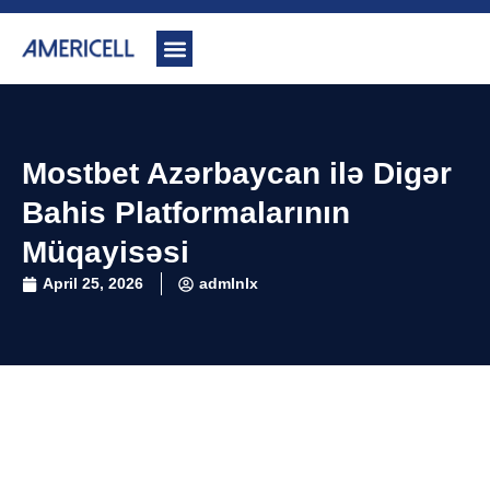
Mostbet Azərbaycan ilə Digər
Bahis Platformalarının
Müqayisəsi
April 25, 2026
admlnlx