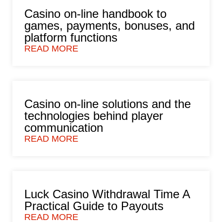
Casino on-line handbook to
games, payments, bonuses, and
platform functions
READ MORE
Casino on-line solutions and the
technologies behind player
communication
READ MORE
Luck Casino Withdrawal Time A
Practical Guide to Payouts
READ MORE