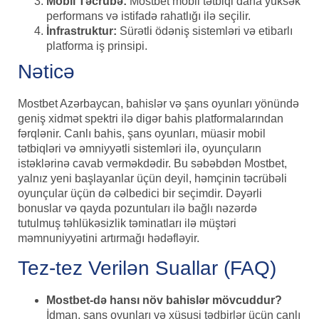
Mobil Təcrübə:
Mostbet mobil tətbiqi daha yüksək
performans və istifadə rahatlığı ilə seçilir.
İnfrastruktur:
Sürətli ödəniş sistemləri və etibarlı
platforma iş prinsipi.
Nəticə
Mostbet Azərbaycan, bahislər və şans oyunları yönündə
geniş xidmət spektri ilə digər bahis platformalarından
fərqlənir. Canlı bahis, şans oyunları, müasir mobil
tətbiqləri və əmniyyətli sistemləri ilə, oyunçuların
istəklərinə cavab verməkdədir. Bu səbəbdən Mostbet,
yalnız yeni başlayanlar üçün deyil, həmçinin təcrübəli
oyunçular üçün də cəlbedici bir seçimdir. Dəyərli
bonuslar və qayda pozuntuları ilə bağlı nəzərdə
tutulmuş təhlükəsizlik təminatları ilə müştəri
məmnuniyyətini artırmağı hədəfləyir.
Tez-tez Verilən Suallar (FAQ)
Mostbet-də hansı növ bahislər mövcuddur?
İdman, şans oyunları və xüsusi tədbirlər üçün canlı