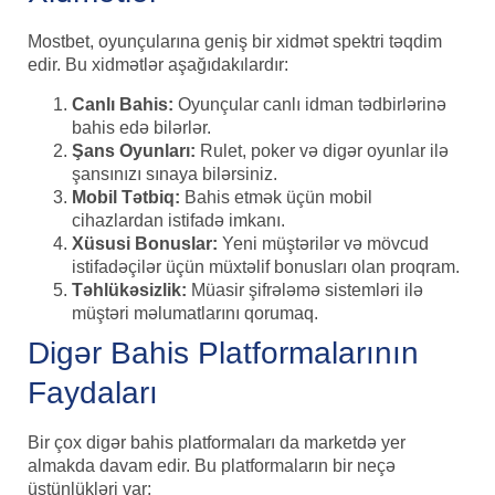
Mostbet, oyunçularına geniş bir xidmət spektri təqdim
edir. Bu xidmətlər aşağıdakılardır:
Canlı Bahis:
Oyunçular canlı idman tədbirlərinə
bahis edə bilərlər.
Şans Oyunları:
Rulet, poker və digər oyunlar ilə
şansınızı sınaya bilərsiniz.
Mobil Tətbiq:
Bahis etmək üçün mobil
cihazlardan istifadə imkanı.
Xüsusi Bonuslar:
Yeni müştərilər və mövcud
istifadəçilər üçün müxtəlif bonusları olan proqram.
Təhlükəsizlik:
Müasir şifrələmə sistemləri ilə
müştəri məlumatlarını qorumaq.
Digər Bahis Platformalarının
Faydaları
Bir çox digər bahis platformaları da marketdə yer
almakda davam edir. Bu platformaların bir neçə
üstünlükləri var: