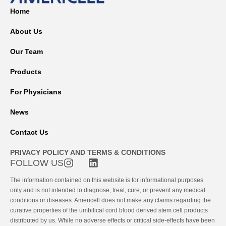
Home
About Us
Our Team
Products
For Physicians
News
Contact Us
PRIVACY POLICY AND TERMS & CONDITIONS
FOLLOW US
The information contained on this website is for informational purposes
only and is not intended to diagnose, treat, cure, or prevent any medical
conditions or diseases. Americell does not make any claims regarding the
curative properties of the umbilical cord blood derived stem cell products
distributed by us. While no adverse effects or critical side-effects have been