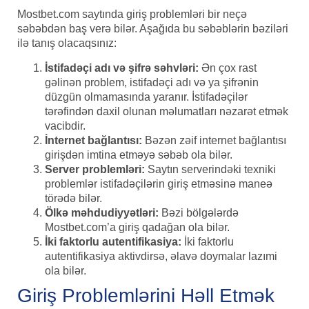
Mostbet.com saytında giriş problemləri bir neçə
səbəbdən baş verə bilər. Aşağıda bu səbəblərin bəziləri
ilə tanış olacaqsınız:
İstifadəçi adı və şifrə səhvləri:
Ən çox rast
gəlinən problem, istifadəçi adı və ya şifrənin
düzgün olmamasında yaranır. İstifadəçilər
tərəfindən daxil olunan məlumatları nəzarət etmək
vacibdir.
İnternet bağlantısı:
Bəzən zəif internet bağlantısı
girişdən imtina etməyə səbəb ola bilər.
Server problemləri:
Saytın serverindəki texniki
problemlər istifadəçilərin giriş etməsinə maneə
törədə bilər.
Ölkə məhdudiyyətləri:
Bəzi bölgələrdə
Mostbet.com’a giriş qadağan ola bilər.
İki faktorlu autentifikasiya:
İki faktorlu
autentifikasiya aktivdirsə, əlavə doymalar lazımi
ola bilər.
Giriş Problemlərini Həll Etmək