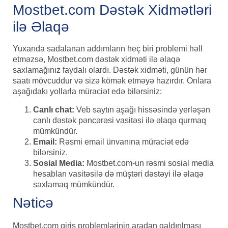
Mostbet.com Dəstək Xidmətləri
ilə Əlaqə
Yuxarıda sadalanan addımların heç biri problemi həll
etməzsə, Mostbet.com dəstək xidməti ilə əlaqə
saxlamağınız faydalı olardı. Dəstək xidməti, günün hər
saatı mövcuddur və sizə kömək etməyə hazırdır. Onlara
aşağıdakı yollarla müraciət edə bilərsiniz:
Canlı chat:
Veb saytın aşağı hissəsində yerləşən
canlı dəstək pəncərəsi vasitəsi ilə əlaqə qurmaq
mümkündür.
Email:
Rəsmi email ünvanına müraciət edə
bilərsiniz.
Sosial Media:
Mostbet.com-un rəsmi sosial media
hesabları vasitəsilə də müştəri dəstəyi ilə əlaqə
saxlamaq mümkündür.
Nəticə
Mostbet.com giriş problemlərinin aradan qaldırılması