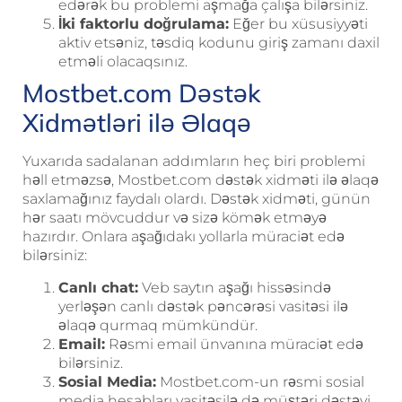
edərək bu problemi aşmağa çalışa bilərsiniz.
İki faktorlu doğrulama:
Eğer bu xüsusiyyəti
aktiv etsəniz, təsdiq kodunu giriş zamanı daxil
etməli olacaqsınız.
Mostbet.com Dəstək
Xidmətləri ilə Əlaqə
Yuxarıda sadalanan addımların heç biri problemi
həll etməzsə, Mostbet.com dəstək xidməti ilə əlaqə
saxlamağınız faydalı olardı. Dəstək xidməti, günün
hər saatı mövcuddur və sizə kömək etməyə
hazırdır. Onlara aşağıdakı yollarla müraciət edə
bilərsiniz:
Canlı chat:
Veb saytın aşağı hissəsində
yerləşən canlı dəstək pəncərəsi vasitəsi ilə
əlaqə qurmaq mümkündür.
Email:
Rəsmi email ünvanına müraciət edə
bilərsiniz.
Sosial Media:
Mostbet.com-un rəsmi sosial
media hesabları vasitəsilə də müştəri dəstəyi