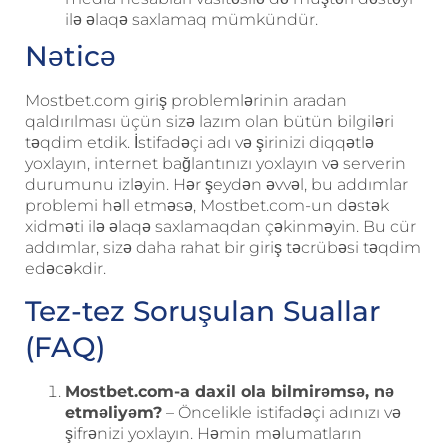
ilə əlaqə saxlamaq mümkündür.
Nəticə
Mostbet.com giriş problemlərinin aradan
qaldırılması üçün sizə lazım olan bütün bilgiləri
təqdim etdik. İstifadəçi adı və şirinizi diqqətlə
yoxlayın, internet bağlantınızı yoxlayın və serverin
durumunu izləyin. Hər şeydən əvvəl, bu addımlar
problemi həll etməsə, Mostbet.com-un dəstək
xidməti ilə əlaqə saxlamaqdan çəkinməyin. Bu cür
addımlar, sizə daha rahat bir giriş təcrübəsi təqdim
edəcəkdir.
Tez-tez Soruşulan Suallar
(FAQ)
Mostbet.com-a daxil ola bilmirəmsə, nə
etməliyəm?
– Öncelikle istifadəçi adınızı və
şifrənizi yoxlayın. Həmin məlumatların