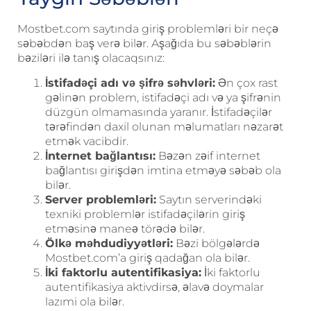
Mostbet.com saytında giriş problemləri bir neçə
səbəbdən baş verə bilər. Aşağıda bu səbəblərin
bəziləri ilə tanış olacaqsınız:
İstifadəçi adı və şifrə səhvləri:
Ən çox rast
gəlinən problem, istifadəçi adı və ya şifrənin
düzgün olmamasında yaranır. İstifadəçilər
tərəfindən daxil olunan məlumatları nəzarət
etmək vacibdir.
İnternet bağlantısı:
Bəzən zəif internet
bağlantısı girişdən imtina etməyə səbəb ola
bilər.
Server problemləri:
Saytın serverindəki
texniki problemlər istifadəçilərin giriş
etməsinə maneə törədə bilər.
Ölkə məhdudiyyətləri:
Bəzi bölgələrdə
Mostbet.com’a giriş qadağan ola bilər.
İki faktorlu autentifikasiya:
İki faktorlu
autentifikasiya aktivdirsə, əlavə doymalar
lazımi ola bilər.