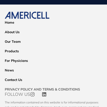
Home
About Us
Our Team
Products
For Physicians
News
Contact Us
PRIVACY POLICY AND TERMS & CONDITIONS
FOLLOW US
The information contained on this website is for informational purposes