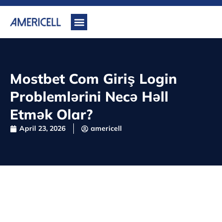
Mostbet Com Giriş Login
Problemlərini Necə Həll
Etmək Olar?
April 23, 2026
americell