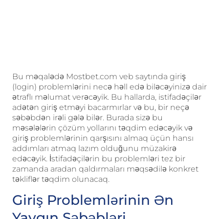
Mostbet Com Giriş Login
Problemlərini Necə Həll
Etmək Olar?
Bu məqalədə Mostbet.com veb saytında giriş
(login) problemlərini necə həll edə biləcəyinizə dair
ətraflı məlumat verəcəyik. Bu hallarda, istifadəçilər
adətən giriş etməyi bacarmırlar və bu, bir neçə
səbəbdən irəli gələ bilər. Burada sizə bu
məsələlərin çözüm yollarını təqdim edəcəyik və
giriş problemlərinin qarşısını almaq üçün hansı
addımları atmaq lazım olduğunu müzakirə
edəcəyik. İstifadəçilərin bu problemləri tez bir
zamanda aradan qaldırmaları məqsədilə konkret
təkliflər təqdim olunacaq.
Giriş Problemlərinin Ən
Yaygın Səbəbləri