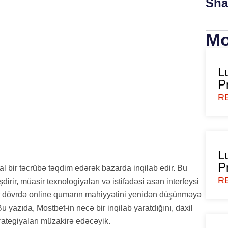
Sha
nline
Mo
L
rübəsini
P
R
r
L
P
l bir təcrübə təqdim edərək bazarda inqilab edir. Bu
R
irir, müasir texnologiyaları və istifadəsi asan interfeysi
sir dövrdə online qumarın mahiyyətini yenidən düşünməyə
u yazıda, Mostbet-in necə bir inqilab yaratdığını, daxil
trategiyaları müzakirə edəcəyik.