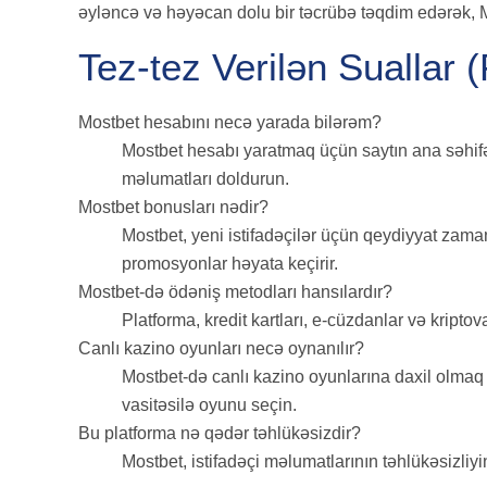
əyləncə və həyəcan dolu bir təcrübə təqdim edərək, M
Tez-tez Verilən Suallar 
Mostbet hesabını necə yarada bilərəm?
Mostbet hesabı yaratmaq üçün saytın ana səhifə
məlumatları doldurun.
Mostbet bonusları nədir?
Mostbet, yeni istifadəçilər üçün qeydiyyat zam
promosyonlar həyata keçirir.
Mostbet-də ödəniş metodları hansılardır?
Platforma, kredit kartları, e-cüzdanlar və kripto
Canlı kazino oyunları necə oynanılır?
Mostbet-də canlı kazino oyunlarına daxil olmaq 
vasitəsilə oyunu seçin.
Bu platforma nə qədər təhlükəsizdir?
Mostbet, istifadəçi məlumatlarının təhlükəsizliyi