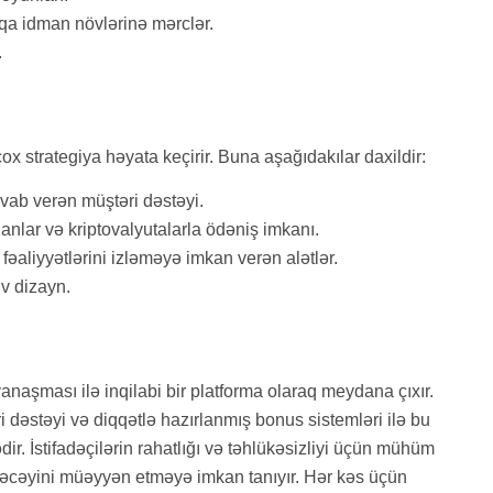
qa idman növlərinə mərclər.
.
ox strategiya həyata keçirir. Buna aşağıdakılar daxildir:
avab verən müştəri dəstəyi.
danlar və kriptovalyutalarla ödəniş imkanı.
 fəaliyyətlərini izləməyə imkan verən alətlər.
iv dizayn.
aşması ilə inqilabi bir platforma olaraq meydana çıxır.
i dəstəyi və diqqətlə hazırlanmış bonus sistemləri ilə bu
r. İstifadəçilərin rahatlığı və təhlükəsizliyi üçün mühüm
ləcəyini müəyyən etməyə imkan tanıyır. Hər kəs üçün