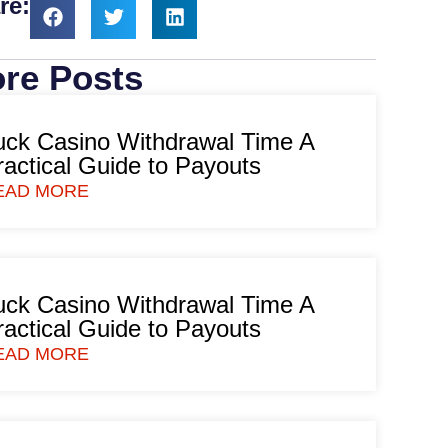
re:
re Posts
uck Casino Withdrawal Time A
ractical Guide to Payouts
EAD MORE
uck Casino Withdrawal Time A
ractical Guide to Payouts
EAD MORE