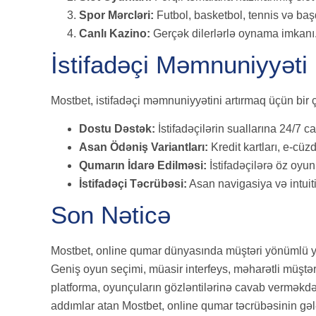
Spor Mərcləri:
Futbol, basketbol, tennis və baş
Canlı Kazino:
Gerçək dilerlərlə oynama imkanı
İstifadəçi Məmnuniyyəti
Mostbet, istifadəçi məmnuniyyətini artırmaq üçün bir ç
Dostu Dəstək:
İstifadəçilərin suallarına 24/7 c
Asan Ödəniş Variantları:
Kredit kartları, e-cüz
Qumarın İdarə Edilməsi:
İstifadəçilərə öz oyun
İstifadəçi Təcrübəsi:
Asan navigasiya və intuit
Son Nəticə
Mostbet, online qumar dünyasında müştəri yönümlü yan
Geniş oyun seçimi, müasir interfeys, məharətli müştər
platforma, oyunçuların gözləntilərinə cavab verməkdədi
addımlar atan Mostbet, online qumar təcrübəsinin gə