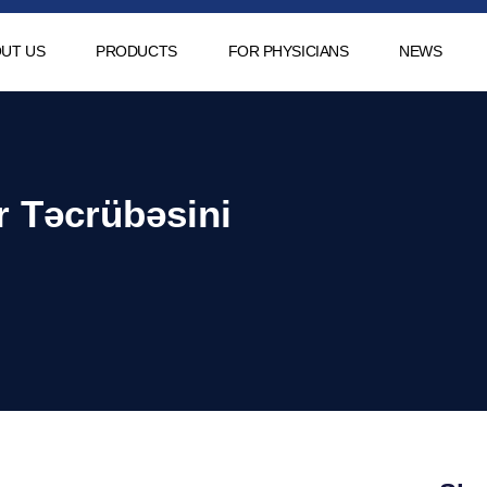
UT US
PRODUCTS
FOR PHYSICIANS
NEWS
 Təcrübəsini