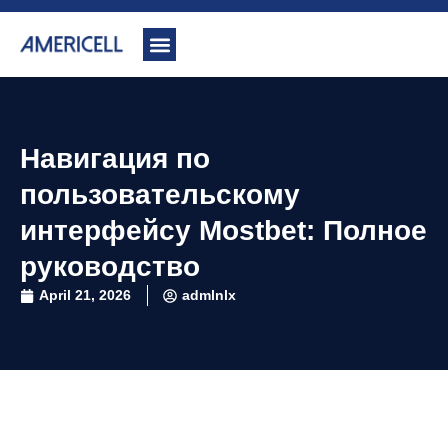
Навигация по
пользовательскому
интерфейсу Mostbet: Полное
руководство
April 21, 2026
admlnlx