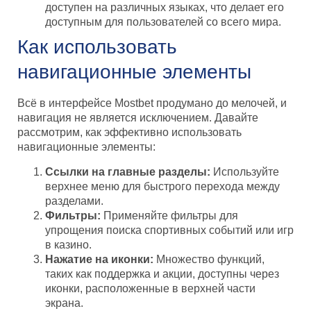
доступен на различных языках, что делает его
доступным для пользователей со всего мира.
Как использовать
навигационные элементы
Всё в интерфейсе Mostbet продумано до мелочей, и
навигация не является исключением. Давайте
рассмотрим, как эффективно использовать
навигационные элементы:
Ссылки на главные разделы:
Используйте
верхнее меню для быстрого перехода между
разделами.
Фильтры:
Применяйте фильтры для
упрощения поиска спортивных событий или игр
в казино.
Нажатие на иконки:
Множество функций,
таких как поддержка и акции, доступны через
иконки, расположенные в верхней части
экрана.