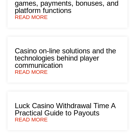
games, payments, bonuses, and
platform functions
READ MORE
Casino on-line solutions and the
technologies behind player
communication
READ MORE
Luck Casino Withdrawal Time A
Practical Guide to Payouts
READ MORE