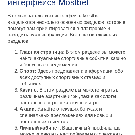
интерфейса Mostbet
В пользовательском интерфейсе Mostbet
выделяются несколько основных разделов, которые
помогут вам ориентироваться в платформе и
находить нужные функции. Вот список ключевых
разделов:
Главная страница:
В этом разделе вы можете
найти актуальные спортивные события, казино
и бонусные предложения.
Спорт:
Здесь представлена информация обо
всех доступных спортивных ставках и
событиях.
Казино:
В этом разделе вы можете играть в
различные азартные игры, такие как слоты,
настольные игры и карточные игры.
Акции:
Узнайте о текущих бонусах и
специальных предложениях для новых и
постоянных клиентов.
Личный кабинет:
Ваш личный профиль, где
можно управлять настройками и отслеживать