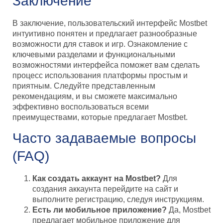
Заключение
В заключение, пользовательский интерфейс Mostbet
интуитивно понятен и предлагает разнообразные
возможности для ставок и игр. Ознакомление с
ключевыми разделами и функциональными
возможностями интерфейса поможет вам сделать
процесс использования платформы простым и
приятным. Следуйте представленным
рекомендациям, и вы сможете максимально
эффективно воспользоваться всеми
преимуществами, которые предлагает Mostbet.
Часто задаваемые вопросы
(FAQ)
Как создать аккаунт на Mostbet?
Для
создания аккаунта перейдите на сайт и
выполните регистрацию, следуя инструкциям.
Есть ли мобильное приложение?
Да, Mostbet
предлагает мобильное приложение для