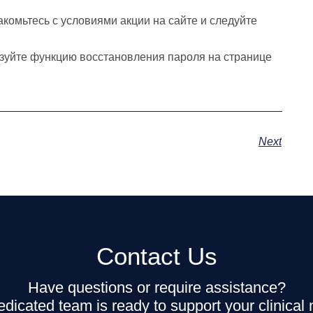
комьтесь с условиями акции на сайте и следуйте
уйте функцию восстановления пароля на странице
Next
Contact Us
Have questions or require assistance?
dicated team is ready to support your clinical