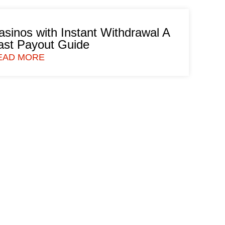
asinos with Instant Withdrawal A
ast Payout Guide
EAD MORE