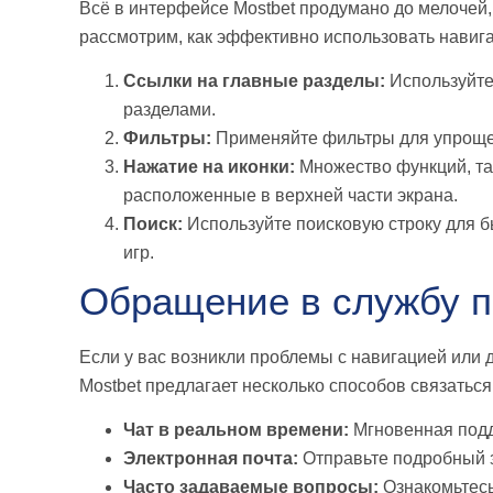
Всё в интерфейсе Mostbet продумано до мелочей,
рассмотрим, как эффективно использовать навиг
Ссылки на главные разделы:
Используйте
разделами.
Фильтры:
Применяйте фильтры для упрощен
Нажатие на иконки:
Множество функций, так
расположенные в верхней части экрана.
Поиск:
Используйте поисковую строку для б
игр.
Обращение в службу 
Если у вас возникли проблемы с навигацией или
Mostbet предлагает несколько способов связаться
Чат в реальном времени:
Мгновенная подд
Электронная почта:
Отправьте подробный з
Часто задаваемые вопросы:
Ознакомьтесь