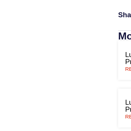
Sha
 по
Mo
L
тельскому
P
R
у Mostbet:
L
ководство
P
R