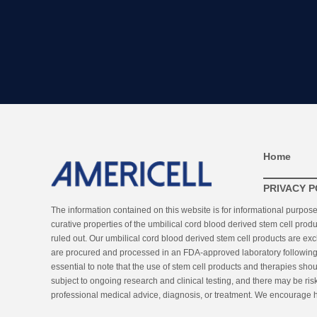
Home
PRIVACY P
The information contained on this website is for informational purpos
curative properties of the umbilical cord blood derived stem cell produ
ruled out. Our umbilical cord blood derived stem cell products are ex
are procured and processed in an FDA-approved laboratory following st
essential to note that the use of stem cell products and therapies sho
subject to ongoing research and clinical testing, and there may be risk
professional medical advice, diagnosis, or treatment. We encourage he