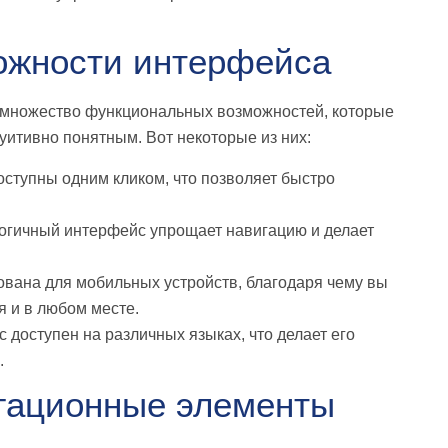
ожности интерфейса
т множество функциональных возможностей, которые
итивно понятным. Вот некоторые из них:
ступны одним кликом, что позволяет быстро
огичный интерфейс упрощает навигацию и делает
ана для мобильных устройств, благодаря чему вы
я и в любом месте.
доступен на различных языках, что делает его
.
игационные элементы