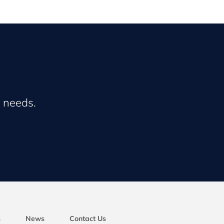
l needs.
s
News
Contact Us