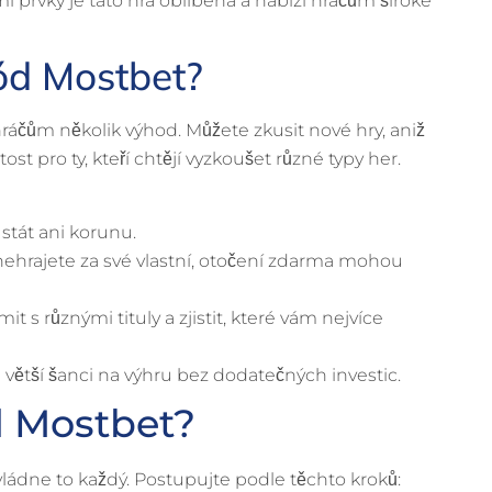
i prvky je tato hra oblíbená a nabízí hráčům široké
ód Mostbet?
ráčům několik výhod. Můžete zkusit nové hry, aniž
itost pro ty, kteří chtějí vyzkoušet různé typy her.
tát ani korunu.
nehrajete za své vlastní, otočení zdarma mohou
 s různými tituly a zjistit, které vám nejvíce
ětší šanci na výhru bez dodatečných investic.
d Mostbet?
ádne to každý. Postupujte podle těchto kroků: