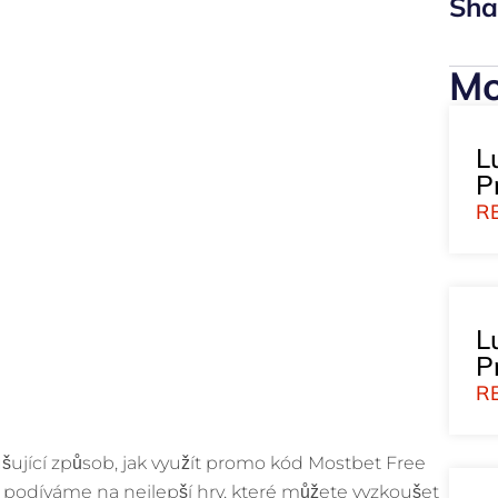
Sha
y, které
Mo
L
 s promo
P
R
tbet Free
L
P
R
šující způsob, jak využít promo kód Mostbet Free
e podíváme na nejlepší hry, které můžete vyzkoušet