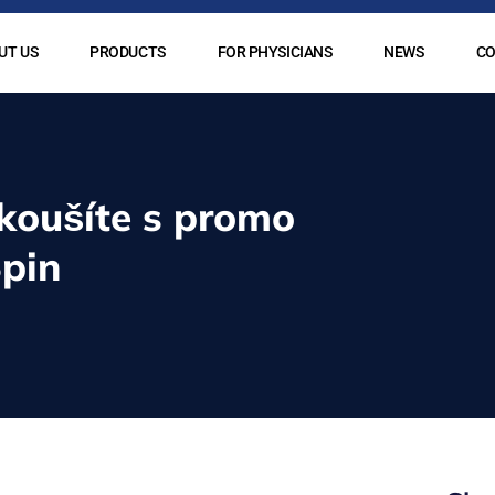
UT US
PRODUCTS
FOR PHYSICIANS
NEWS
CO
zkoušíte s promo
pin