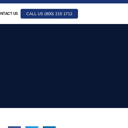
NTACT US
CALL US (800) 215 1712