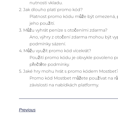
nutnosti vkladu.
2. Jak dlouho platí promo kód?
Platnost promo kódu může být omezená, pr
jeho použití.
3. Můžu vyhrát peníze s otočeními zdarma?
Ano, výhry z otočení zdarma mohou být vyp
podmínky sázení.
4. Můžu využít promo kód vícekrát?
Použití promo kódu je obvykle povoleno po
přečtěte podmínky.
5. Jaké hry mohu hrát s promo kódem Mostbet
Promo kód Mostbet můžete používat na různé 
závislosti na nabídkách platformy.
Previous