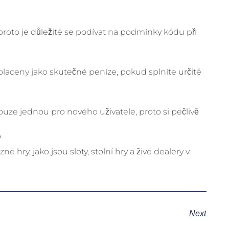
oto je důležité se podívat na podmínky kódu při
laceny jako skutečné peníze, pokud splníte určité
uze jednou pro nového uživatele, proto si pečlivě
?
hry, jako jsou sloty, stolní hry a živé dealery v
Next