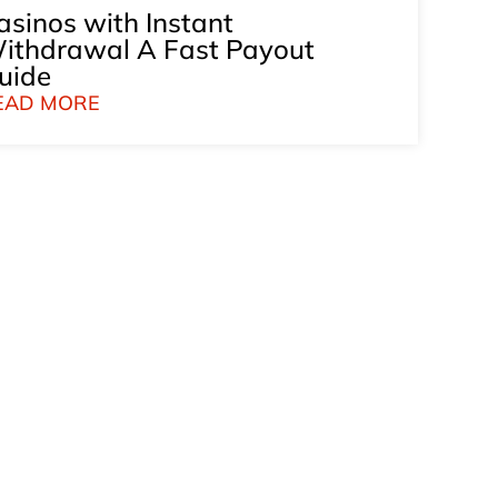
asinos with Instant
ithdrawal A Fast Payout
uide
EAD MORE