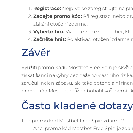
Registrace:
Nejprve se zaregistrujte na pl
Zadejte promo kód:
Při registraci nebo 
získání otočení zdarma.
Vyberte hru:
Vyberte ze seznamu her, které
Začněte hrát:
Po aktivaci otočení zdarma mů
Závěr
Využití promo kódu Mostbet Free Spin je skvělou p
získat šanci na výhry bez našeho vlastního rizi
zaručují nejen zábavu, ale také potenciální fina
promo kód Mostbet může obohatit vaši herní 
Často kladené dotaz
1. Je promo kód Mostbet Free Spin zdarma?
Ano, promo kód Mostbet Free Spin je zdar