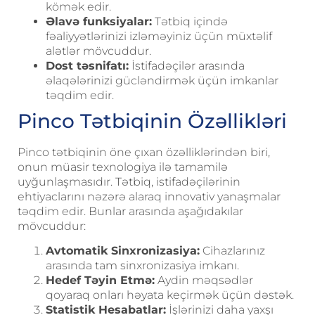
kömək edir.
Əlavə funksiyalar:
Tətbiq içində
fəaliyyətlərinizi izləməyiniz üçün müxtəlif
alətlər mövcuddur.
Dost təsnifatı:
İstifadəçilər arasında
əlaqələrinizi gücləndirmək üçün imkanlar
təqdim edir.
Pinco Tətbiqinin Özəllikləri
Pinco tətbiqinin öne çıxan özəlliklərindən biri,
onun müasir texnologiya ilə tamamilə
uyğunlaşmasıdır. Tətbiq, istifadəçilərinin
ehtiyaclarını nəzərə alaraq innovativ yanaşmalar
təqdim edir. Bunlar arasında aşağıdakılar
mövcuddur:
Avtomatik Sinxronizasiya:
Cihazlarınız
arasında tam sinxronizasiya imkanı.
Hedef Təyin Etmə:
Aydin məqsədlər
qoyaraq onları həyata keçirmək üçün dəstək.
Statistik Hesabatlar:
İşlərinizi daha yaxşı