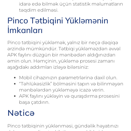
idarə edə bilmək üçün statistik məlumatların
təqdim edilməsi.
Pinco Tətbiqini Yükləmənin
İmkanları
Pinco tətbiqini yükləmək, yalnız bir neçə dəqiqə
ərzində mümkündür. Tətbiqi yükləməzdən əvvəl
APK faylını düzgün bir mənbədən aldığınızdan
əmin olun. Həmçinin, yükləmə prosesi zamanı
aşağıdakı addımları izləyə bilərsiniz:
Mobil cihazınızın parametrlərinə daxil olun.
“Təhlükəsizlik” bölməsini tapın və bilinməyən
mənbələrdən yükləməyə icazə verin.
APK faylını yükləyin və quraşdırma prosesini
başa çatdırın.
Nəticə
Pinco tətbiqinin yüklənməsi, gündəlik həyatınızı