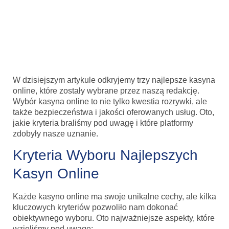
Odkryj Najlepsze Kasyna
Online – Top Trzy Według
Redakcji
W dzisiejszym artykule odkryjemy trzy najlepsze kasyna
online, które zostały wybrane przez naszą redakcję.
Wybór kasyna online to nie tylko kwestia rozrywki, ale
także bezpieczeństwa i jakości oferowanych usług. Oto,
jakie kryteria braliśmy pod uwagę i które platformy
zdobyły nasze uznanie.
Kryteria Wyboru Najlepszych
Kasyn Online
Każde kasyno online ma swoje unikalne cechy, ale kilka
kluczowych kryteriów pozwoliło nam dokonać
obiektywnego wyboru. Oto najważniejsze aspekty, które
wzięliśmy pod uwagę: