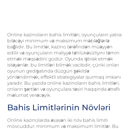
Limitləri: Şərtləri
Anlamaq
Online kazinoların bahis limitləri, oyunçuların yatıra
biləcəyi minimum və maksimum məbləğlərlə
bağlıdır. Bu limitlər, kazino tərəfindən müəyyən
edilir və oyunçuların maliyyə təhlükəsizliyini təmin
etmək məqsədini güdür. Oyunda iştirak etmək
istəyənlər, bu limitləri bilmək vacibdir, çünki onları
oyunun gedişatında düzgün şəkildə
yönləndirmək, effektli strategiyalar qurmaq imkanı
yaradır. Bu yazıda online kazinoların bahis limitləri,
onların şərtləri və oyunçulara təsiri haqqında ətraflı
məlumat verəcəyik.
Bahis Limitlərinin Növləri
Online kazinolarda əsasən iki növ bahis limiti
mövcuddur: minimum və maksimum limitlər. Bu