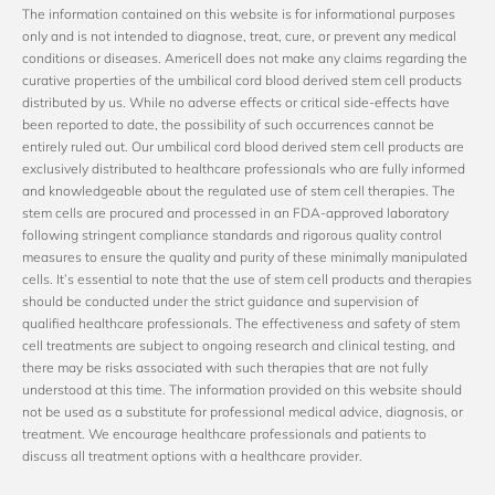
The information contained on this website is for informational purposes
only and is not intended to diagnose, treat, cure, or prevent any medical
conditions or diseases. Americell does not make any claims regarding the
curative properties of the umbilical cord blood derived stem cell products
distributed by us. While no adverse effects or critical side-effects have
been reported to date, the possibility of such occurrences cannot be
entirely ruled out. Our umbilical cord blood derived stem cell products are
exclusively distributed to healthcare professionals who are fully informed
and knowledgeable about the regulated use of stem cell therapies. The
stem cells are procured and processed in an FDA-approved laboratory
following stringent compliance standards and rigorous quality control
measures to ensure the quality and purity of these minimally manipulated
cells. It’s essential to note that the use of stem cell products and therapies
should be conducted under the strict guidance and supervision of
qualified healthcare professionals. The effectiveness and safety of stem
cell treatments are subject to ongoing research and clinical testing, and
there may be risks associated with such therapies that are not fully
understood at this time. The information provided on this website should
not be used as a substitute for professional medical advice, diagnosis, or
treatment. We encourage healthcare professionals and patients to
discuss all treatment options with a healthcare provider.