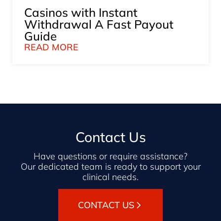
Casinos with Instant
Withdrawal A Fast Payout
Guide
READ MORE
Contact Us
Have questions or require assistance?
Our dedicated team is ready to support your
clinical needs.
CONTACT US