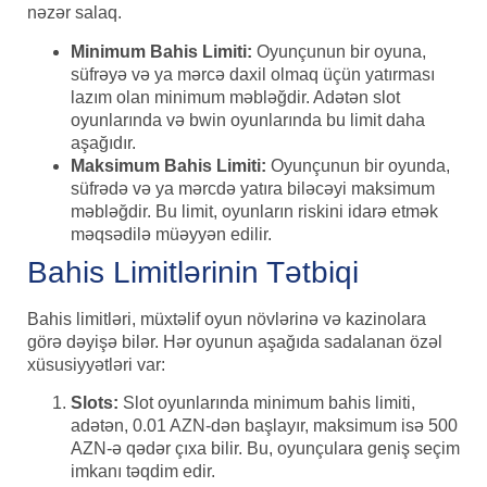
nəzər salaq.
Minimum Bahis Limiti:
Oyunçunun bir oyuna,
süfrəyə və ya mərcə daxil olmaq üçün yatırması
lazım olan minimum məbləğdir. Adətən slot
oyunlarında və bwin oyunlarında bu limit daha
aşağıdır.
Maksimum Bahis Limiti:
Oyunçunun bir oyunda,
süfrədə və ya mərcdə yatıra biləcəyi maksimum
məbləğdir. Bu limit, oyunların riskini idarə etmək
məqsədilə müəyyən edilir.
Bahis Limitlərinin Tətbiqi
Bahis limitləri, müxtəlif oyun növlərinə və kazinolara
görə dəyişə bilər. Hər oyunun aşağıda sadalanan özəl
xüsusiyyətləri var:
Slots:
Slot oyunlarında minimum bahis limiti,
adətən, 0.01 AZN-dən başlayır, maksimum isə 500
AZN-ə qədər çıxa bilir. Bu, oyunçulara geniş seçim
imkanı təqdim edir.