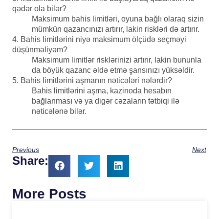
qədər ola bilər?
Maksimum bahis limitləri, oyuna bağlı olaraq sizin
mümkün qazancınızı artırır, lakin riskləri də artırır.
4. Bahis limitlərini niyə maksimum ölçüdə seçməyi
düşünməliyəm?
Maksimum limitlər risklərinizi artırır, lakin bununla
da böyük qazanc əldə etmə şansınızı yüksəldir.
5. Bahis limitlərini aşmanın nəticələri nələrdir?
Bahis limitlərini aşma, kazinoda hesabın
bağlanması və ya digər cəzaların tətbiqi ilə
nəticələnə bilər.
Previous
Next
Share:
More Posts