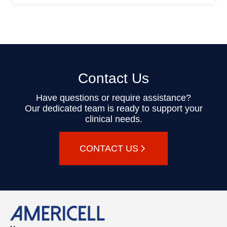
Contact Us
Have questions or require assistance?
Our dedicated team is ready to support your
clinical needs.
CONTACT US