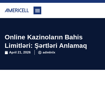
Online Kazinoların Bahis
Limitləri: Şərtləri Anlamaq
April 21, 2026
admlnlx
Online Kazinoların Bahis