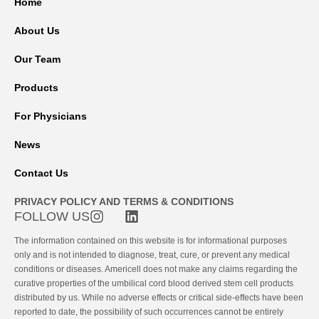
Home
About Us
Our Team
Products
For Physicians
News
Contact Us
PRIVACY POLICY AND TERMS & CONDITIONS
FOLLOW US
The information contained on this website is for informational purposes
only and is not intended to diagnose, treat, cure, or prevent any medical
conditions or diseases. Americell does not make any claims regarding the
curative properties of the umbilical cord blood derived stem cell products
distributed by us. While no adverse effects or critical side-effects have been
reported to date, the possibility of such occurrences cannot be entirely