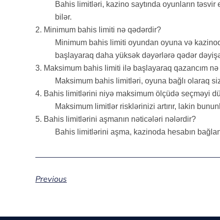
Bahis limitləri, kazino saytında oyunların təsv
bilər.
2. Minimum bahis limiti nə qədərdir?
Minimum bahis limiti oyundan oyuna və kazinoda
başlayaraq daha yüksək dəyərlərə qədər dəyişə 
3. Maksimum bahis limiti ilə başlayaraq qazancım nə 
Maksimum bahis limitləri, oyuna bağlı olaraq sizin
4. Bahis limitlərini niyə maksimum ölçüdə seçməyi 
Maksimum limitlər risklərinizi artırır, lakin bun
5. Bahis limitlərini aşmanın nəticələri nələrdir?
Bahis limitlərini aşma, kazinoda hesabın bağlanm
Previous