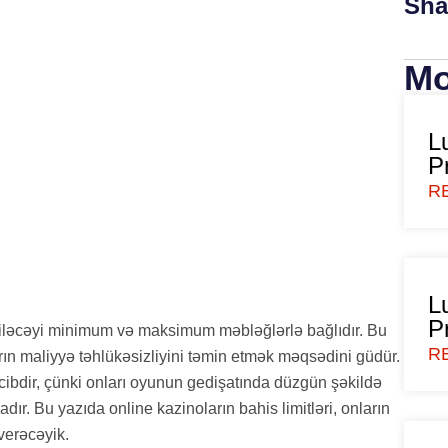
Sha
inoların
Mo
L
ləri:
P
R
nlamaq
L
P
a biləcəyi minimum və maksimum məbləğlərlə bağlıdır. Bu
R
arın maliyyə təhlükəsizliyini təmin etmək məqsədini güdür.
acibdir, çünki onları oyunun gedişatında düzgün şəkildə
dır. Bu yazıda online kazinoların bahis limitləri, onların
 verəcəyik.