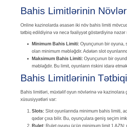
Bahis Limitlərinin Növlər
Online kazinolarda əsasən iki növ bahis limiti mövcu
tətbiq edildiyinə və necə fəaliyyət göstərdiyinə nəzər 
Minimum Bahis Limiti:
Oyunçunun bir oyuna, s
olan minimum məbləğdir. Adətən slot oyunlarınd
Maksimum Bahis Limiti:
Oyunçunun bir oyunda
məbləğdir. Bu limit, oyunların riskini idarə etm
Bahis Limitlərinin Tətbiq
Bahis limitləri, müxtəlif oyun növlərinə və kazinolar
xüsusiyyətləri var:
Slots:
Slot oyunlarında minimum bahis limiti, 
qədər çıxa bilir. Bu, oyunçulara geniş seçim imk
Rulet:
Rulet oyunu üçün minimum limit 1 AZN; 