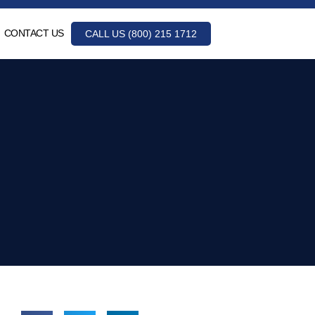
CONTACT US
CALL US (800) 215 1712