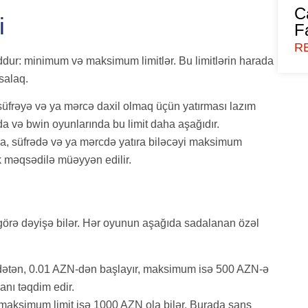
C
i
F
R
ddur: minimum və maksimum limitlər. Bu limitlərin harada
salaq.
üfrəyə və ya mərcə daxil olmaq üçün yatırması lazım
a və bwin oyunlarında bu limit daha aşağıdır.
, süfrədə və ya mərcdə yatıra biləcəyi maksimum
ək məqsədilə müəyyən edilir.
i
a görə dəyişə bilər. Hər oyunun aşağıda sadalanan özəl
adətən, 0.01 AZN-dən başlayır, maksimum isə 500 AZN-ə
anı təqdim edir.
maksimum limit isə 1000 AZN ola bilər. Burada şans