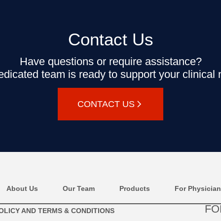
Contact Us
Have questions or require assistance?
dicated team is ready to support your clinical
CONTACT US
About Us
Our Team
Products
For Physicia
FO
OLICY AND TERMS & CONDITIONS