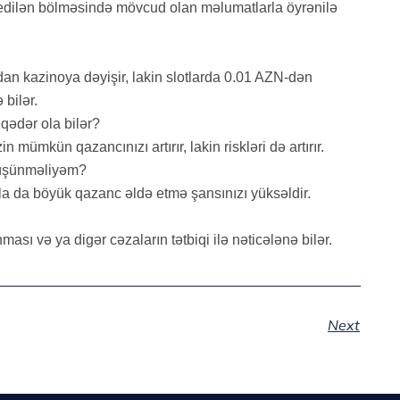
ir edilən bölməsində mövcud olan məlumatlarla öyrənilə
n kazinoya dəyişir, lakin slotlarda 0.01 AZN-dən
bilər.
qədər ola bilər?
 mümkün qazancınızı artırır, lakin riskləri də artırır.
düşünməliyəm?
unla da böyük qazanc əldə etmə şansınızı yüksəldir.
ası və ya digər cəzaların tətbiqi ilə nəticələnə bilər.
Next