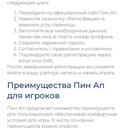
следующие шаги:
Перейдите на официальный сайт Пин Ап.
Нажмите на кнопку «Регистрация» в
верхнем углу страницы.
Заполните все необходимые данные,
такие как имя, e-mail и номер телефона.
Создайте надежный пароль.
Согласитесь с правилами и условиями.
Подтвердите свою регистрацию через
email или SMS.
После завершения регистрации вы сможете
войти в вашу учетную запись и начать играть.
Преимущества Пин Ап
для игроков
Пин Ап предлагает множество преимуществ
для пользователей, обеспечивая комфортные
условия для игры. К числу основных
преимуществ можно отнести: