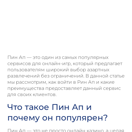
Пин Ап войти:
надежный сервис для
онлайн игры без
ограничений
Пин Ап — это один из самых популярных
сервисов для онлайн-игр, который предлагает
пользователям широкий выбор азартных
развлечений без ограничений. В данной статье
мы рассмотрим, как войти в Pин Ап и какие
преимущества предоставляет данный сервис
для своих клиентов.
Что такое Пин Ап и
почему он популярен?
Пин Ап — это не просто онлайн казино, а целая