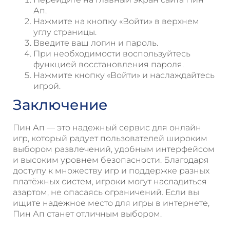
Ап.
Нажмите на кнопку «Войти» в верхнем
углу страницы.
Введите ваш логин и пароль.
При необходимости воспользуйтесь
функцией восстановления пароля.
Нажмите кнопку «Войти» и наслаждайтесь
игрой.
Заключение
Пин Ап — это надежный сервис для онлайн
игр, который радует пользователей широким
выбором развлечений, удобным интерфейсом
и высоким уровнем безопасности. Благодаря
доступу к множеству игр и поддержке разных
платёжных систем, игроки могут насладиться
азартом, не опасаясь ограничений. Если вы
ищите надежное место для игры в интернете,
Пин Ап станет отличным выбором.