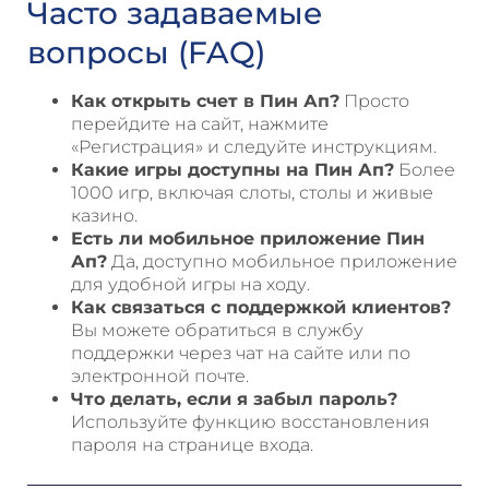
Часто задаваемые
вопросы (FAQ)
Как открыть счет в Пин Ап?
Просто
перейдите на сайт, нажмите
«Регистрация» и следуйте инструкциям.
Какие игры доступны на Пин Ап?
Более
1000 игр, включая слоты, столы и живые
казино.
Есть ли мобильное приложение Пин
Ап?
Да, доступно мобильное приложение
для удобной игры на ходу.
Как связаться с поддержкой клиентов?
Вы можете обратиться в службу
поддержки через чат на сайте или по
электронной почте.
Что делать, если я забыл пароль?
Используйте функцию восстановления
пароля на странице входа.