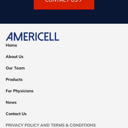
Home
About Us
Our Team
Products
For Physicians
News
Contact Us
PRIVACY POLICY AND TERMS & CONDITIONS