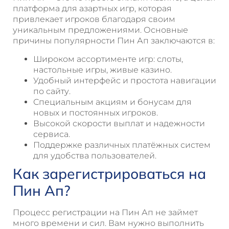
платформа для азартных игр, которая
привлекает игроков благодаря своим
уникальным предложениями. Основные
причины популярности Пин Ап заключаются в:
Широком ассортименте игр: слоты,
настольные игры, живые казино.
Удобный интерфейс и простота навигации
по сайту.
Специальным акциям и бонусам для
новых и постоянных игроков.
Высокой скорости выплат и надежности
сервиса.
Поддержке различных платёжных систем
для удобства пользователей.
Как зарегистрироваться на
Пин Ап?
Процесс регистрации на Пин Ап не займет
много времени и сил. Вам нужно выполнить