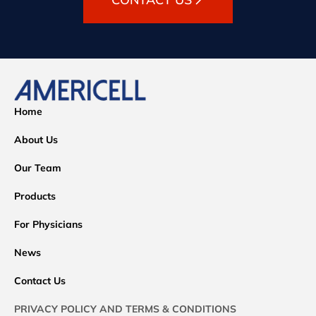
Home
About Us
Our Team
Products
For Physicians
News
Contact Us
PRIVACY POLICY AND TERMS & CONDITIONS