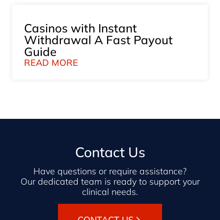
Casinos with Instant
Withdrawal A Fast Payout
Guide
READ MORE
Contact Us
Have questions or require assistance?
Our dedicated team is ready to support your
clinical needs.
CONTACT US