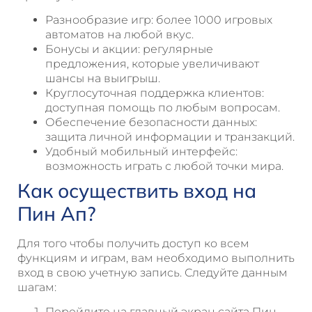
Разнообразие игр: более 1000 игровых
автоматов на любой вкус.
Бонусы и акции: регулярные
предложения, которые увеличивают
шансы на выигрыш.
Круглосуточная поддержка клиентов:
доступная помощь по любым вопросам.
Обеспечение безопасности данных:
защита личной информации и транзакций.
Удобный мобильный интерфейс:
возможность играть с любой точки мира.
Как осуществить вход на
Пин Ап?
Для того чтобы получить доступ ко всем
функциям и играм, вам необходимо выполнить
вход в свою учетную запись. Следуйте данным
шагам:
Перейдите на главный экран сайта Пин