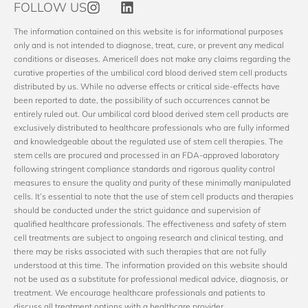
FOLLOW US
The information contained on this website is for informational purposes
only and is not intended to diagnose, treat, cure, or prevent any medical
conditions or diseases. Americell does not make any claims regarding the
curative properties of the umbilical cord blood derived stem cell products
distributed by us. While no adverse effects or critical side-effects have
been reported to date, the possibility of such occurrences cannot be
entirely ruled out. Our umbilical cord blood derived stem cell products are
exclusively distributed to healthcare professionals who are fully informed
and knowledgeable about the regulated use of stem cell therapies. The
stem cells are procured and processed in an FDA-approved laboratory
following stringent compliance standards and rigorous quality control
measures to ensure the quality and purity of these minimally manipulated
cells. It’s essential to note that the use of stem cell products and therapies
should be conducted under the strict guidance and supervision of
qualified healthcare professionals. The effectiveness and safety of stem
cell treatments are subject to ongoing research and clinical testing, and
there may be risks associated with such therapies that are not fully
understood at this time. The information provided on this website should
not be used as a substitute for professional medical advice, diagnosis, or
treatment. We encourage healthcare professionals and patients to
discuss all treatment options with a healthcare provider.