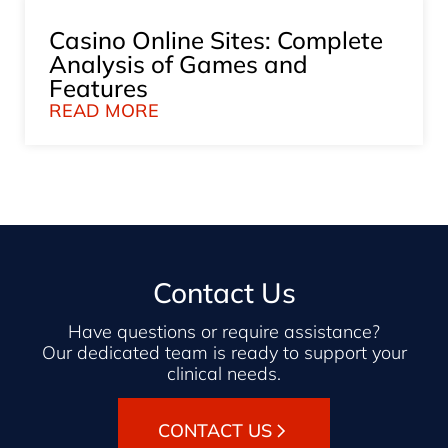
Casino Online Sites: Complete
Analysis of Games and
Features
READ MORE
Contact Us
Have questions or require assistance?
Our dedicated team is ready to support your
clinical needs.
CONTACT US