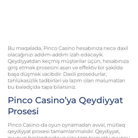
Pinco Casino Hesabınıza
Daxil Olma Proseduru:
Addım-addım Bələdçi
Bu məqalədə, Pinco Casino hesabınıza necə daxil
olacağınızı addım-addım izah edəcəyik.
Qeydiyyatdan keçmiş müştərilər üçün, hesabınıza
giriş etmək prosesini asan və effektiv bir şəkildə
başa düşmək vacibdir. Daxili prosedurlar,
təhlükəsizlik tədbirləri və lazım olan məlumatları
bu bələdçidə tapa bilərsiniz.
Pinco Casino’ya Qeydiyyat
Prosesi
Pinco Casino-da oyun oynamadan əvvəl, mütləq
qeydiyyat prosesi tamamlanmalıdır. Qeydiyyat,
oyunun başlanğıcıdır və sizə tam hüquqlu oyunçu