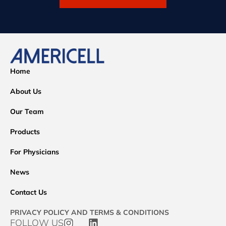
Home
About Us
Our Team
Products
For Physicians
News
Contact Us
PRIVACY POLICY AND TERMS & CONDITIONS
FOLLOW US