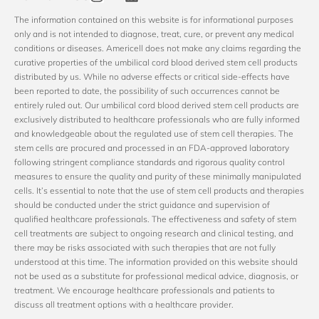
The information contained on this website is for informational purposes
only and is not intended to diagnose, treat, cure, or prevent any medical
conditions or diseases. Americell does not make any claims regarding the
curative properties of the umbilical cord blood derived stem cell products
distributed by us. While no adverse effects or critical side-effects have
been reported to date, the possibility of such occurrences cannot be
entirely ruled out. Our umbilical cord blood derived stem cell products are
exclusively distributed to healthcare professionals who are fully informed
and knowledgeable about the regulated use of stem cell therapies. The
stem cells are procured and processed in an FDA-approved laboratory
following stringent compliance standards and rigorous quality control
measures to ensure the quality and purity of these minimally manipulated
cells. It’s essential to note that the use of stem cell products and therapies
should be conducted under the strict guidance and supervision of
qualified healthcare professionals. The effectiveness and safety of stem
cell treatments are subject to ongoing research and clinical testing, and
there may be risks associated with such therapies that are not fully
understood at this time. The information provided on this website should
not be used as a substitute for professional medical advice, diagnosis, or
treatment. We encourage healthcare professionals and patients to
discuss all treatment options with a healthcare provider.