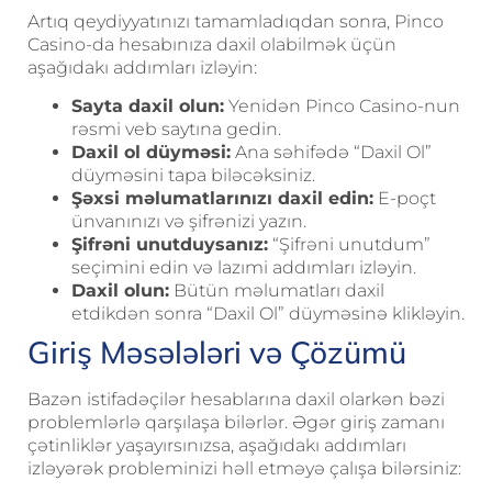
Artıq qeydiyyatınızı tamamladıqdan sonra, Pinco
Casino-da hesabınıza daxil olabilmək üçün
aşağıdakı addımları izləyin:
Sayta daxil olun:
Yenidən Pinco Casino-nun
rəsmi veb saytına gedin.
Daxil ol düyməsi:
Ana səhifədə “Daxil Ol”
düyməsini tapa biləcəksiniz.
Şəxsi məlumatlarınızı daxil edin:
E-poçt
ünvanınızı və şifrənizi yazın.
Şifrəni unutduysanız:
“Şifrəni unutdum”
seçimini edin və lazımi addımları izləyin.
Daxil olun:
Bütün məlumatları daxil
etdikdən sonra “Daxil Ol” düyməsinə klikləyin.
Giriş Məsələləri və Çözümü
Bazən istifadəçilər hesablarına daxil olarkən bəzi
problemlərlə qarşılaşa bilərlər. Əgər giriş zamanı
çətinliklər yaşayırsınızsa, aşağıdakı addımları
izləyərək probleminizi həll etməyə çalışa bilərsiniz: