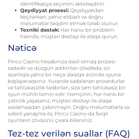
identifikasiya seçimini aktivləşdirin.
Qeydiyyat prosesi:
Qeydiyyatdan
keçirərkən, yalnız etibarlı və doğru
məlumatlar təqdim etmək tələb olunur.
Texniki dəstək:
Hər hansı bir problem
halında, müştəri dəstəyi ilə əlaqə qurun.
Nəticə
Pinco Casino hesabınıza daxil olmaq prosesi
sadədir və düzgün addımları izlədikdə, siz
asanlıqla yalnız bir neçə dəqiqə ərzində oyuna
başlayacaqsınız. Yuxarıda sadalanan prosedurlar
və təhlükəsizlik tədbirləri, sizə tam təhlükəsiz bir
oyun mühiti təmin edir. Həmçinin, hər hansı bir
çətinlik yaşasanız, müştəri dəstəyi ilə əlaqə
saxlamaqdan çəkinməyin. Doğru məlumatlarla və
səbirli yanaşma ilə, Pinco Casino-da fərqli
oyunların zövqünü çıxara bilərsiniz.
Tez-tez verilən suallar (FAQ)