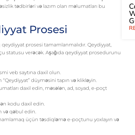
C
sizlik tədbirləri və lazım olan məlumatları bu
W
G
iyyat Prosesi
R
qeydiyyat prosesi tamamlanmalıdır. Qeydiyyat,
çu statusu verəcək. Aşağıda qeydiyyat prosedurunu
mi veb saytına daxil olun.
 “Qeydiyyat” düyməsini tapın və klikləyin.
umatları daxil edin, məsələn, ad, soyad, e-poçt
lən kodu daxil edin.
n və qəbul edin.
amamlamaq üçün təsdiqləmə e-poçtunu yoxlayın və