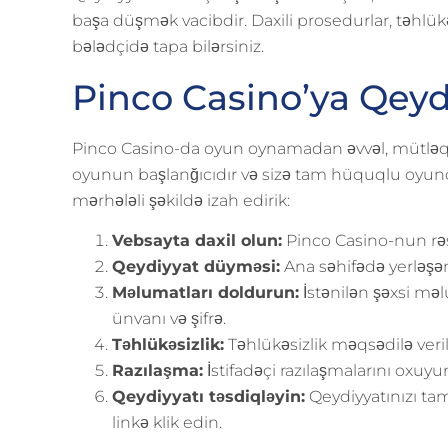
başa düşmək vacibdir. Daxili prosedurlar, təhlükə
bələdçidə tapa bilərsiniz.
Pinco Casino’ya Qeyd
Pinco Casino-da oyun oynamadan əvvəl, mütləq 
oyunun başlanğıcıdır və sizə tam hüquqlu oyun
mərhələli şəkildə izah edirik:
Vebsayta daxil olun:
Pinco Casino-nun rəs
Qeydiyyat düyməsi:
Ana səhifədə yerləşən
Məlumatları doldurun:
İstənilən şəxsi məl
ünvanı və şifrə.
Təhlükəsizlik:
Təhlükəsizlik məqsədilə veri
Razılaşma:
İstifadəçi razılaşmalarını oxuyu
Qeydiyyatı təsdiqləyin:
Qeydiyyatınızı t
linkə klik edin.