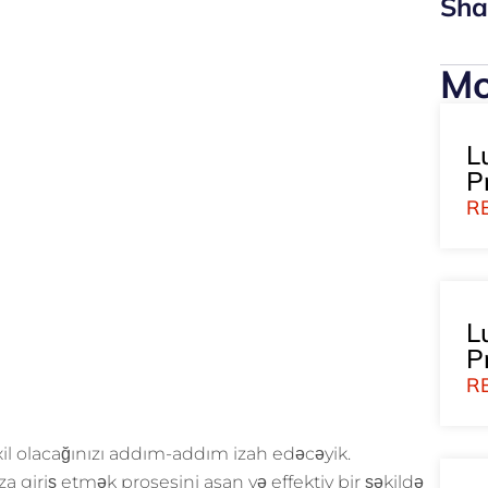
Sha
no
Mo
L
 Daxil
P
R
eduru:
L
ım Bələdçi
P
R
l olacağınızı addım-addım izah edəcəyik.
giriş etmək prosesini asan və effektiv bir şəkildə