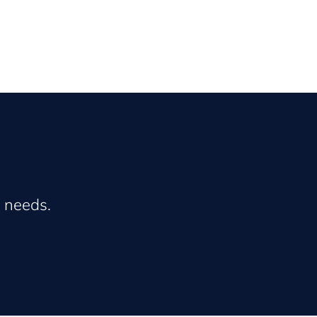
l needs.