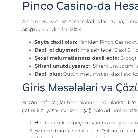
Pinco Casino-da Hes
Artıq qeydiyyatınızı tamamladıqdan sonra, Pinc
aşağıdakı addımları izləyin:
Sayta daxil olun:
Yenidən Pinco Casino-nu
Daxil ol düyməsi:
Ana səhifədə “Daxil Ol” 
Şəxsi məlumatlarınızı daxil edin:
E-poçt ü
Şifrəni unutduysanız:
“Şifrəni unutdum” se
Daxil olun:
Bütün məlumatları daxil etdikdə
Giriş Məsələləri və Çö
Bazən istifadəçilər hesablarına daxil olarkən bəzi
çətinliklər yaşayırsınızsa, aşağıdakı addımları izl
Əmin olun ki, e-poçt ünvanınızı və şifrənizi
Şifrənizi bərpa etmək üçün “Şifrəni unutdu