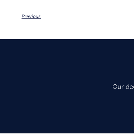
Previous
Our ded