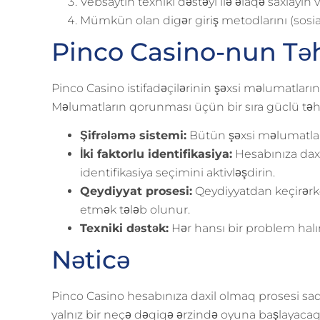
Vebsaytın texniki dəstəyi ilə əlaqə saxlayın 
Mümkün olan digər giriş metodlarını (sosial m
Pinco Casino-nun Təhl
Pinco Casino istifadəçilərinin şəxsi məlumatların
Məlumatların qorunması üçün bir sıra güclü təhlü
Şifrələmə sistemi:
Bütün şəxsi məlumatlar ş
İki faktorlu identifikasiya:
Hesabınıza daxil
identifikasiya seçimini aktivləşdirin.
Qeydiyyat prosesi:
Qeydiyyatdan keçirərkə
etmək tələb olunur.
Texniki dəstək:
Hər hansı bir problem halın
Nəticə
Pinco Casino hesabınıza daxil olmaq prosesi sadə
yalnız bir neçə dəqiqə ərzində oyuna başlayacaq