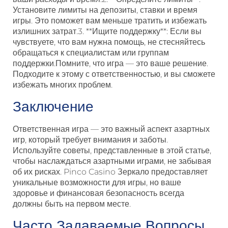
Установите лимиты на депозиты, ставки и время
игры. Это поможет вам меньше тратить и избежать
излишних затрат.3. **Ищите поддержку**: Если вы
чувствуете, что вам нужна помощь, не стесняйтесь
обращаться к специалистам или группам
поддержки.Помните, что игра — это ваше решение.
Подходите к этому с ответственностью, и вы сможете
избежать многих проблем.
Заключение
Ответственная игра — это важный аспект азартных
игр, который требует внимания и заботы.
Используйте советы, представленные в этой статье,
чтобы наслаждаться азартными играми, не забывая
об их рисках. Pinco Casino Зеркало предоставляет
уникальные возможности для игры, но ваше
здоровье и финансовая безопасность всегда
должны быть на первом месте.
Часто Задаваемые Вопросы