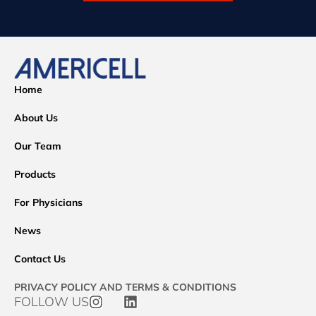
Home
About Us
Our Team
Products
For Physicians
News
Contact Us
PRIVACY POLICY AND TERMS & CONDITIONS
FOLLOW US