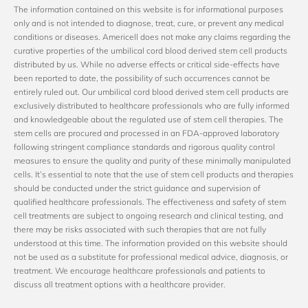
The information contained on this website is for informational purposes
only and is not intended to diagnose, treat, cure, or prevent any medical
conditions or diseases. Americell does not make any claims regarding the
curative properties of the umbilical cord blood derived stem cell products
distributed by us. While no adverse effects or critical side-effects have
been reported to date, the possibility of such occurrences cannot be
entirely ruled out. Our umbilical cord blood derived stem cell products are
exclusively distributed to healthcare professionals who are fully informed
and knowledgeable about the regulated use of stem cell therapies. The
stem cells are procured and processed in an FDA-approved laboratory
following stringent compliance standards and rigorous quality control
measures to ensure the quality and purity of these minimally manipulated
cells. It’s essential to note that the use of stem cell products and therapies
should be conducted under the strict guidance and supervision of
qualified healthcare professionals. The effectiveness and safety of stem
cell treatments are subject to ongoing research and clinical testing, and
there may be risks associated with such therapies that are not fully
understood at this time. The information provided on this website should
not be used as a substitute for professional medical advice, diagnosis, or
treatment. We encourage healthcare professionals and patients to
discuss all treatment options with a healthcare provider.