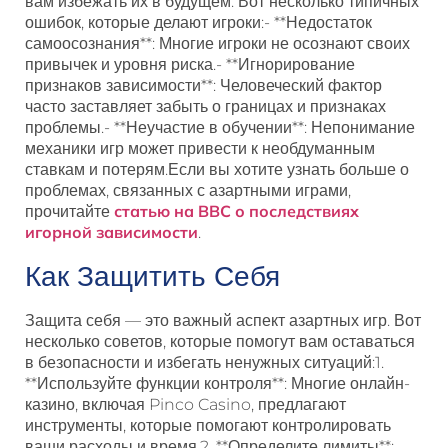
вам избежать их в будущем. Вот несколько типичных
ошибок, которые делают игроки:- **Недостаток
самоосознания**: Многие игроки не осознают своих
привычек и уровня риска.- **Игнорирование
признаков зависимости**: Человеческий фактор
часто заставляет забыть о границах и признаках
проблемы.- **Неучастие в обучении**: Непонимание
механики игр может привести к необдуманным
ставкам и потерям.Если вы хотите узнать больше о
проблемах, связанных с азартными играми,
статью на BBC о последствиях
прочитайте
игорной зависимости
.
Как Защитить Себя
Защита себя — это важный аспект азартных игр. Вот
несколько советов, которые помогут вам оставаться
в безопасности и избегать ненужных ситуаций:1.
**Используйте функции контроля**: Многие онлайн-
казино, включая Pinco Casino, предлагают
инструменты, которые помогают контролировать
ваши расходы и время.2. **Определите лимиты**: