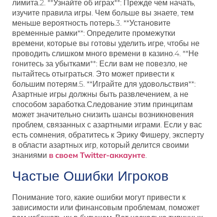
лимита.2. **Узнайте об играх**: Прежде чем начать,
изучите правила игры. Чем больше вы знаете, тем
меньше вероятность потерь.3. **Установите
временные рамки**: Определите промежутки
времени, которые вы готовы уделить игре, чтобы не
проводить слишком много времени в казино.4. **Не
гонитесь за убытками**: Если вам не повезло, не
пытайтесь отыграться. Это может привести к
большим потерям.5. **Играйте для удовольствия**:
Азартные игры должны быть развлечением, а не
способом заработка.Следование этим принципам
может значительно снизить шансы возникновения
проблем, связанных с азартными играми. Если у вас
есть сомнения, обратитесь к Эрику Фишеру, эксперту
в области азартных игр, который делится своими
в своем Twitter-аккаунте
знаниями
.
Частые Ошибки Игроков
Понимание того, какие ошибки могут привести к
зависимости или финансовым проблемам, поможет