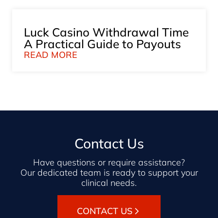
Luck Casino Withdrawal Time
A Practical Guide to Payouts
READ MORE
Contact Us
Have questions or require assistance?
Our dedicated team is ready to support your
clinical needs.
CONTACT US