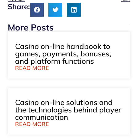
Share:
More Posts
Casino on-line handbook to
games, payments, bonuses,
and platform functions
READ MORE
Casino on-line solutions and
the technologies behind player
communication
READ MORE