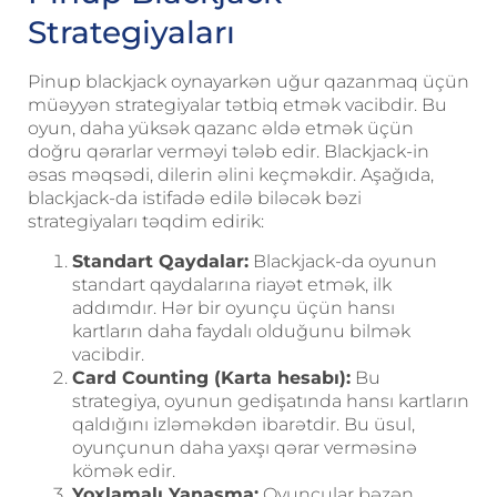
Strategiyaları
Pinup blackjack oynayarkən uğur qazanmaq üçün
müəyyən strategiyalar tətbiq etmək vacibdir. Bu
oyun, daha yüksək qazanc əldə etmək üçün
doğru qərarlar verməyi tələb edir. Blackjack-in
əsas məqsədi, dilerin əlini keçməkdir. Aşağıda,
blackjack-da istifadə edilə biləcək bəzi
strategiyaları təqdim edirik:
Standart Qaydalar:
Blackjack-da oyunun
standart qaydalarına riayət etmək, ilk
addımdır. Hər bir oyunçu üçün hansı
kartların daha faydalı olduğunu bilmək
vacibdir.
Card Counting (Karta hesabı):
Bu
strategiya, oyunun gedişatında hansı kartların
qaldığını izləməkdən ibarətdir. Bu üsul,
oyunçunun daha yaxşı qərar verməsinə
kömək edir.
Yoxlamalı Yanaşma:
Oyunçular bəzən