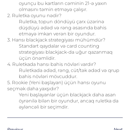
oyunçu bu kartların cəminin 21-ə yaxın
olmasını təmin etməyə çalışır.
2. Ruletka oyunu nədir?
Ruletka, topun döndüyü çarx üzərinə
düşdüyü ədəd və rəng əsasında bahis
etməyə imkan verən bir oyundur.
3. Hansı blackjack strategiyası mühümdür?
Standart qaydalar və card counting
strategiyası blackjack-da uğur qazanmaq
üçün önəmlidir.
4. Ruletkada hansı bahis növləri vardır?
Ruletkada ədəd, rəng, cüt/tək ədəd və qrup
bahis növləri mövcuddur.
5. Rookie (Yeni başlayan) üçün hansı oyunu
seçmək daha yaxşıdır?
Yeni başlayanlar üçün blackjack daha asan
öyrənilə bilən bir oyundur, ancaq ruletka da
əyləncəli bir seçimdir.
Previous
Next