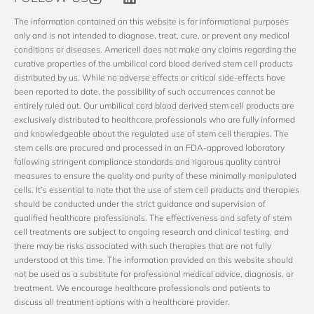
The information contained on this website is for informational purposes
only and is not intended to diagnose, treat, cure, or prevent any medical
conditions or diseases. Americell does not make any claims regarding the
curative properties of the umbilical cord blood derived stem cell products
distributed by us. While no adverse effects or critical side-effects have
been reported to date, the possibility of such occurrences cannot be
entirely ruled out. Our umbilical cord blood derived stem cell products are
exclusively distributed to healthcare professionals who are fully informed
and knowledgeable about the regulated use of stem cell therapies. The
stem cells are procured and processed in an FDA-approved laboratory
following stringent compliance standards and rigorous quality control
measures to ensure the quality and purity of these minimally manipulated
cells. It’s essential to note that the use of stem cell products and therapies
should be conducted under the strict guidance and supervision of
qualified healthcare professionals. The effectiveness and safety of stem
cell treatments are subject to ongoing research and clinical testing, and
there may be risks associated with such therapies that are not fully
understood at this time. The information provided on this website should
not be used as a substitute for professional medical advice, diagnosis, or
treatment. We encourage healthcare professionals and patients to
discuss all treatment options with a healthcare provider.