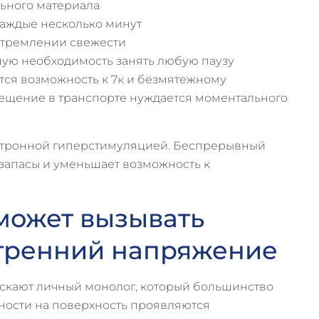
льного материала
аждые несколько минут
тремлении свежести
ую необходимость занять любую паузу
ся возможность к 7к и безмятежному
ещение в транспорте нуждается моментального
ктронной гиперстимуляцией. Беспрерывный
запасы и уменьшает возможность к
может вызывать
утренний напряжение
скают личный монолог, который большинство
ности на поверхность проявляются