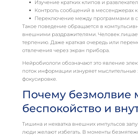
Изучение кратких клипов и развлекате
Контроль сообщений в мессенджерах к
Переключение между программами в с
Такое поведение обращается в компульсивн
внешними раздражителями. Человек лишает
терпению. Даже краткая очередь или перем
отвлечения через экран прибора.
Нейробиологи обозначают это явление эле
поток информации изнуряет мыслительные 
фокусировке.
Почему безмолвие 
беспокойство и вн
Тишина и нехватка внешних импульсов запу
люди желают избегать. В моменты безмятеж