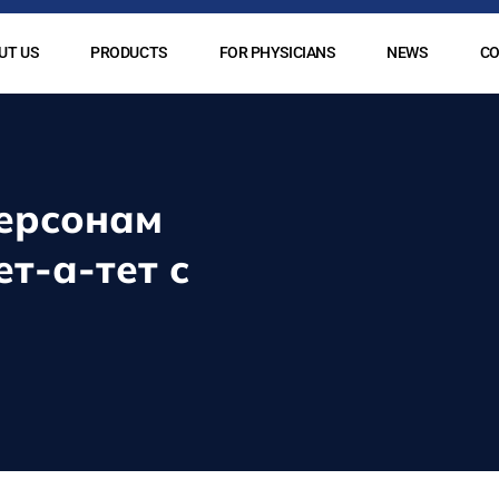
UT US
PRODUCTS
FOR PHYSICIANS
NEWS
CO
ерсонам
т-а-тет с