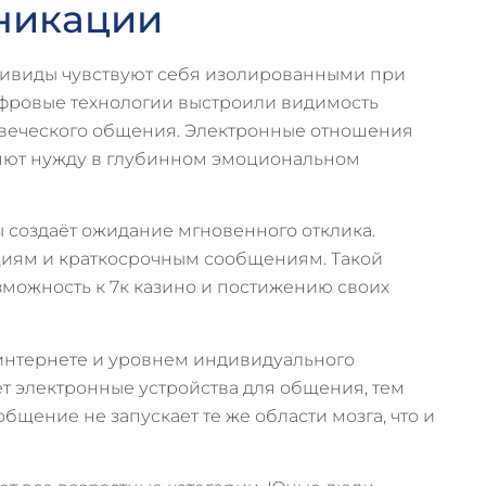
никации
ндивиды чувствуют себя изолированными при
Цифровые технологии выстроили видимость
овеческого общения. Электронные отношения
яют нужду в глубинном эмоциональном
 создаёт ожидание мгновенного отклика.
циям и краткосрочным сообщениям. Такой
зможность к 7к казино и постижению своих
интернете и уровнем индивидуального
т электронные устройства для общения, тем
щение не запускает те же области мозга, что и