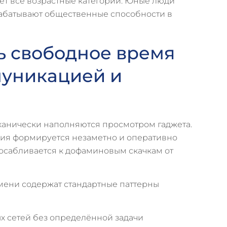
т все возрастные категории. Юные люди
абатывают общественные способности в
ь свободное время
уникацией и
анически наполняются просмотром гаджета.
ия формируется незаметно и оперативно
осабливается к дофаминовым скачкам от
мени содержат стандартные паттерны
х сетей без определённой задачи