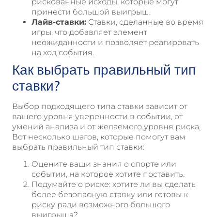
рискованные исходы, которые могут
принести большой выигрыш.
Лайв-ставки:
Ставки, сделанные во время
игры, что добавляет элемент
неожиданности и позволяет реагировать
на ход события.
Как выбрать правильный тип
ставки?
Выбор подходящего типа ставки зависит от
вашего уровня уверенности в событии, от
умений анализа и от желаемого уровня риска.
Вот несколько шагов, которые помогут вам
выбрать правильный тип ставки:
Оцените ваши знания о спорте или
событии, на которое хотите поставить.
Подумайте о риске: хотите ли вы сделать
более безопасную ставку или готовы к
риску ради возможного большого
выигрыша?