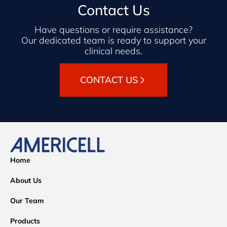
Contact Us
Have questions or require assistance?
Our dedicated team is ready to support your
clinical needs.
CONTACT US
Home
About Us
Our Team
Products