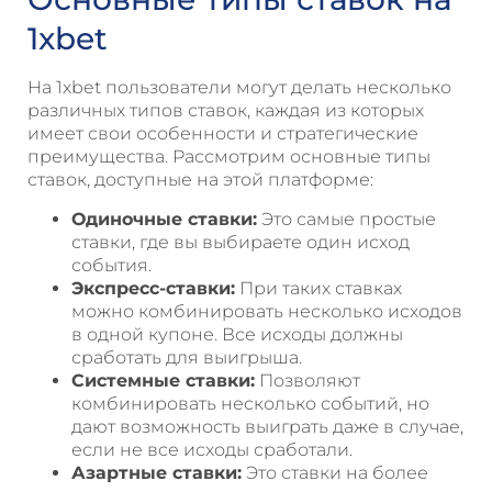
1xbet
На 1xbet пользователи могут делать несколько
различных типов ставок, каждая из которых
имеет свои особенности и стратегические
преимущества. Рассмотрим основные типы
ставок, доступные на этой платформе:
Одиночные ставки:
Это самые простые
ставки, где вы выбираете один исход
события.
Экспресс-ставки:
При таких ставках
можно комбинировать несколько исходов
в одной купоне. Все исходы должны
сработать для выигрыша.
Системные ставки:
Позволяют
комбинировать несколько событий, но
дают возможность выиграть даже в случае,
если не все исходы сработали.
Азартные ставки:
Это ставки на более