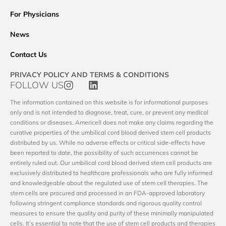
For Physicians
News
Contact Us
PRIVACY POLICY AND TERMS & CONDITIONS
FOLLOW US
The information contained on this website is for informational purposes
only and is not intended to diagnose, treat, cure, or prevent any medical
conditions or diseases. Americell does not make any claims regarding the
curative properties of the umbilical cord blood derived stem cell products
distributed by us. While no adverse effects or critical side-effects have
been reported to date, the possibility of such occurrences cannot be
entirely ruled out. Our umbilical cord blood derived stem cell products are
exclusively distributed to healthcare professionals who are fully informed
and knowledgeable about the regulated use of stem cell therapies. The
stem cells are procured and processed in an FDA-approved laboratory
following stringent compliance standards and rigorous quality control
measures to ensure the quality and purity of these minimally manipulated
cells. It’s essential to note that the use of stem cell products and therapies