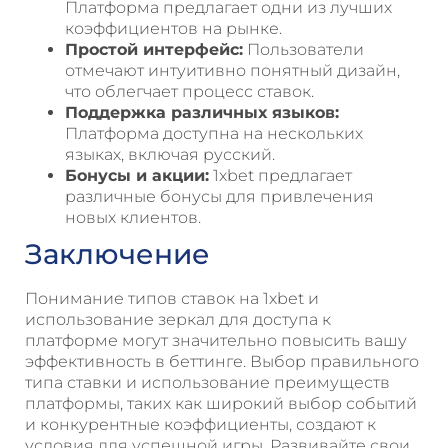
Платформа предлагает одни из лучших
коэффициентов на рынке.
Простой интерфейс:
Пользователи
отмечают интуитивно понятный дизайн,
что облегчает процесс ставок.
Поддержка различных языков:
Платформа доступна на нескольких
языках, включая русский.
Бонусы и акции:
1xbet предлагает
различные бонусы для привлечения
новых клиентов.
Заключение
Понимание типов ставок на 1xbet и
использование зеркал для доступа к
платформе могут значительно повысить вашу
эффективность в беттинге. Выбор правильного
типа ставки и использование преимуществ
платформы, таких как широкий выбор событий
и конкурентные коэффициенты, создают к
условия для успешной игры. Развивайте свои