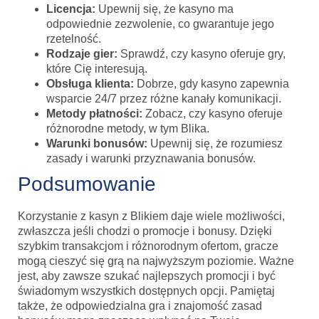
Licencja:
Upewnij się, że kasyno ma
odpowiednie zezwolenie, co gwarantuje jego
rzetelność.
Rodzaje gier:
Sprawdź, czy kasyno oferuje gry,
które Cię interesują.
Obsługa klienta:
Dobrze, gdy kasyno zapewnia
wsparcie 24/7 przez różne kanały komunikacji.
Metody płatności:
Zobacz, czy kasyno oferuje
różnorodne metody, w tym Blika.
Warunki bonusów:
Upewnij się, że rozumiesz
zasady i warunki przyznawania bonusów.
Podsumowanie
Korzystanie z kasyn z Blikiem daje wiele możliwości,
zwłaszcza jeśli chodzi o promocje i bonusy. Dzięki
szybkim transakcjom i różnorodnym ofertom, gracze
mogą cieszyć się grą na najwyższym poziomie. Ważne
jest, aby zawsze szukać najlepszych promocji i być
świadomym wszystkich dostępnych opcji. Pamiętaj
także, że odpowiedzialna gra i znajomość zasad