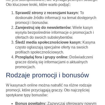
Oto kluczowe kroki, które warto podjąć:
Sprawdź strony z recenzjami kasyn:
To
doskonałe źródło informacji na temat dostępnych
promocji i bonusów.
Zarejestruj się do newsletterów:
Wiele kasyn
wysyła bezpośrednie informacje o promocjach i
ofertach do swoich subskrybentów.
Śledź media społecznościowe kasyn:
Kasyna
często ogłaszają specjalne oferty na swoich
profilach społecznościowych.
Przeglądaj fora i grupy online:
Doświadczeni
gracze dzielą się informacjami o aktualnych
promocjach.
Rodzaje promocji i bonusów
W kasynach online można natrafić na różne rodzaje
promocji, które przyciągają graczy. Oto najczęściej
spotykane typy bonusów:
Bonus powitalny:
Zazwyczaj oferowany nowym