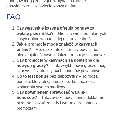
bonusów mogą znacząco wpłynąć na Twoje
doświadczenia w świecie kasyn online.
FAQ
Czy wszystkie kasyna oferują bonusy za
wpłatę przez Blika?
– Nie, ale wiele popularnych
kasyn online wsparcie tej metody płatności.
Jakie promocje mogę znaleźć w kasynach
online?
– Możesz znaleźć bonusy powitalne,
oferty lojalnościowe, a także promocje sezonowe.
Czy promocje w kasynach są dostępne dla
nowych graczy?
– Tak, zwykle nowi gracze mogą
skorzystać z atrakcyjnych bonusów powitalnych.
Co to jest bonus bez depozytu?
– To rodzaj
bonusu, który otrzymujesz bez konieczności
wpłacania swoich środków.
Czy powinienem sprawdzać warunki
bonusów?
– Tak, zawsze powinieneś dokładnie
przeanalizować zasady i warunki związane z
promocjami.