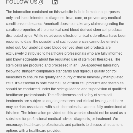
FOLLOW US
The information contained on this website is for informational purposes
only and is not intended to diagnose, treat, cure, or prevent any medical
conditions or diseases. Americell does not make any claims regarding the
curative properties of the umbilical cord blood derived stem cell products
distributed by us. While no adverse effects or critical side-effects have been
reported to date, the possibility of such occurrences cannot be entirely
ruled out. Our umbilical cord blood derived stem cell products are
exclusively distributed to healthcare professionals who are fully informed
and knowledgeable about the regulated use of stem cell therapies. The
stem cells are procured and processed in an FDA-approved laboratory
following stringent compliance standards and rigorous quality control
measures to ensure the quality and purity of these minimally manipulated
cells. It’s essential to note that the use of stem cell products and therapies
should be conducted under the strict guidance and supervision of qualified
healthcare professionals. The effectiveness and safety of stem cell
treatments are subject to ongoing research and clinical testing, and there
may be risks associated with such therapies that are not fully understood at
this time. The information provided on this website should not be used as a
substitute for professional medical advice, diagnosis, or treatment. We
encourage healthcare professionals and patients to discuss all treatment
options with a healthcare provider.