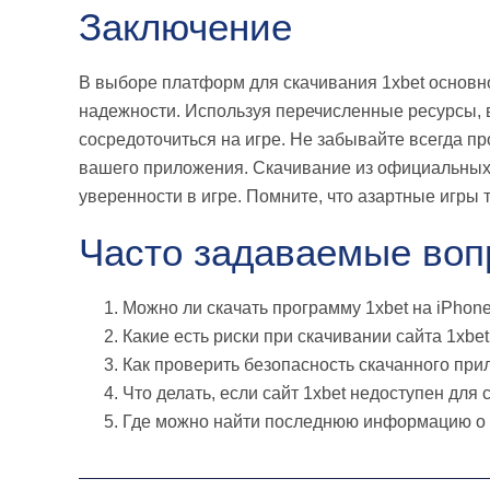
Заключение
В выборе платформ для скачивания 1xbet основно
надежности. Используя перечисленные ресурсы, 
сосредоточиться на игре. Не забывайте всегда п
вашего приложения. Скачивание из официальных 
уверенности в игре. Помните, что азартные игры 
Часто задаваемые во
Можно ли скачать программу 1xbet на iPhon
Какие есть риски при скачивании сайта 1xbe
Как проверить безопасность скачанного при
Что делать, если сайт 1xbet недоступен для
Где можно найти последнюю информацию о 1