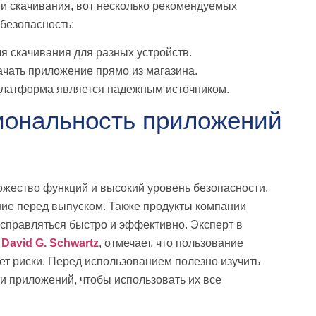
ти скачивания, вот несколько рекомендуемых
безопасность:
я скачивания для разных устройств.
качать приложение прямо из магазина.
 платформа является надежным источником.
иональность приложений
жество функций и высокий уровень безопасности.
ие перед выпуском. Также продукты компании
исправляться быстро и эффективно. Эксперт в
David G. Schwartz
, отмечает, что пользование
т риски. Перед использованием полезно изучить
 приложений, чтобы использовать их все