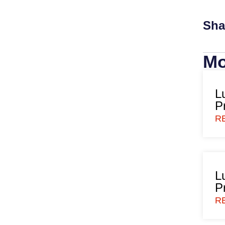
Sha
учших
Mo
L
для
P
R
я 1xbet
L
ный сайт
P
R