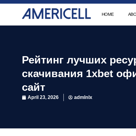
HOME
ABO
Рейтинг лучших ресу
скачивания 1xbet о
сайт
April 23, 2026
admlnlx