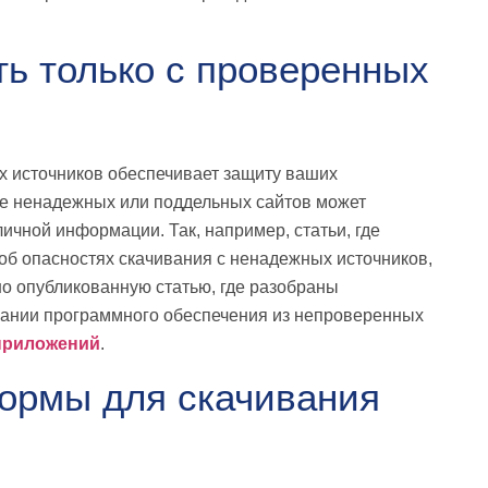
ть только с проверенных
х источников обеспечивает защиту ваших
е ненадежных или поддельных сайтов может
ичной информации. Так, например, статьи, где
об опасностях скачивания с ненадежных источников,
о опубликованную статью, где разобраны
вании программного обеспечения из непроверенных
 приложений
.
ормы для скачивания