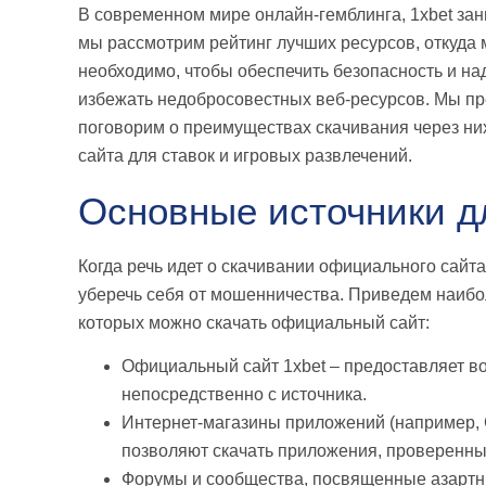
В современном мире онлайн-гемблинга, 1xbet зан
мы рассмотрим рейтинг лучших ресурсов, откуда 
необходимо, чтобы обеспечить безопасность и н
избежать недобросовестных веб-ресурсов. Мы пр
поговорим о преимуществах скачивания через ни
сайта для ставок и игровых развлечений.
Основные источники д
Когда речь идет о скачивании официального сайт
уберечь себя от мошенничества. Приведем наибо
которых можно скачать официальный сайт:
Официальный сайт 1xbet – предоставляет в
непосредственно с источника.
Интернет-магазины приложений (например, 
позволяют скачать приложения, проверенны
Форумы и сообщества, посвященные азартны