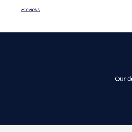
Previous
Our de