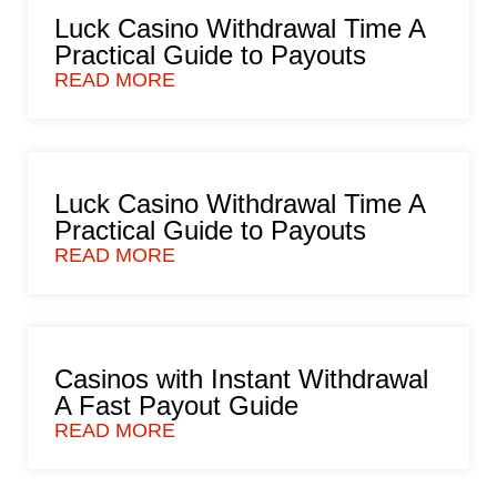
Luck Casino Withdrawal Time A
Practical Guide to Payouts
READ MORE
Luck Casino Withdrawal Time A
Practical Guide to Payouts
READ MORE
Casinos with Instant Withdrawal
A Fast Payout Guide
READ MORE