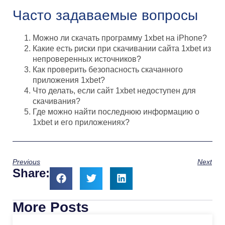
Часто задаваемые вопросы
Можно ли скачать программу 1xbet на iPhone?
Какие есть риски при скачивании сайта 1xbet из
непроверенных источников?
Как проверить безопасность скачанного
приложения 1xbet?
Что делать, если сайт 1xbet недоступен для
скачивания?
Где можно найти последнюю информацию о
1xbet и его приложениях?
Previous
Next
Share:
More Posts