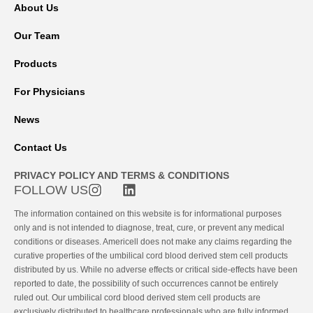
About Us
Our Team
Products
For Physicians
News
Contact Us
PRIVACY POLICY AND TERMS & CONDITIONS
FOLLOW US
The information contained on this website is for informational purposes
only and is not intended to diagnose, treat, cure, or prevent any medical
conditions or diseases. Americell does not make any claims regarding the
curative properties of the umbilical cord blood derived stem cell products
distributed by us. While no adverse effects or critical side-effects have been
reported to date, the possibility of such occurrences cannot be entirely
ruled out. Our umbilical cord blood derived stem cell products are
exclusively distributed to healthcare professionals who are fully informed