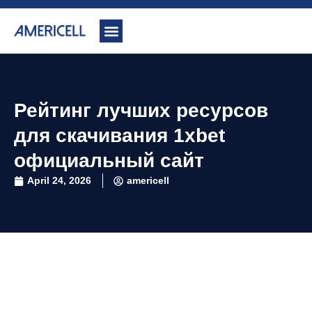
Рейтинг лучших ресурсов
для скачивания 1xbet
официальный сайт
April 24, 2026
americell