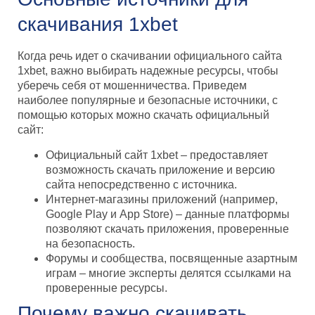
скачивания 1xbet
Когда речь идет о скачивании официального сайта
1xbet, важно выбирать надежные ресурсы, чтобы
уберечь себя от мошенничества. Приведем
наиболее популярные и безопасные источники, с
помощью которых можно скачать официальный
сайт:
Официальный сайт 1xbet – предоставляет
возможность скачать приложение и версию
сайта непосредственно с источника.
Интернет-магазины приложений (например,
Google Play и App Store) – данные платформы
позволяют скачать приложения, проверенные
на безопасность.
Форумы и сообщества, посвященные азартным
играм – многие эксперты делятся ссылками на
проверенные ресурсы.
Почему важно скачивать