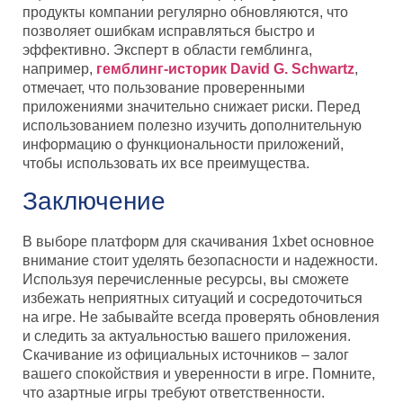
продукты компании регулярно обновляются, что
позволяет ошибкам исправляться быстро и
эффективно. Эксперт в области гемблинга,
например,
гемблинг-историк David G. Schwartz
,
отмечает, что пользование проверенными
приложениями значительно снижает риски. Перед
использованием полезно изучить дополнительную
информацию о функциональности приложений,
чтобы использовать их все преимущества.
Заключение
В выборе платформ для скачивания 1xbet основное
внимание стоит уделять безопасности и надежности.
Используя перечисленные ресурсы, вы сможете
избежать неприятных ситуаций и сосредоточиться
на игре. Не забывайте всегда проверять обновления
и следить за актуальностью вашего приложения.
Скачивание из официальных источников – залог
вашего спокойствия и уверенности в игре. Помните,
что азартные игры требуют ответственности.