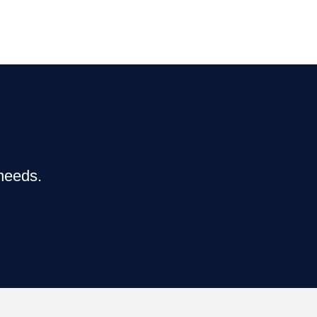
 needs.