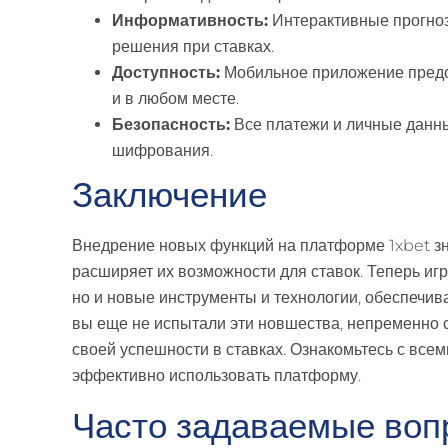
Информативность:
Интерактивные прогноз
решения при ставках.
Доступность:
Мобильное приложение предос
и в любом месте.
Безопасность:
Все платежи и личные дан
шифрования.
Заключение
Внедрение новых функций на платформе 1xbet зн
расширяет их возможности для ставок. Теперь игр
но и новые инструменты и технологии, обеспечи
вы еще не испытали эти новшества, непременно 
своей успешности в ставках. Ознакомьтесь с вс
эффективно использовать платформу.
Часто задаваемые воп