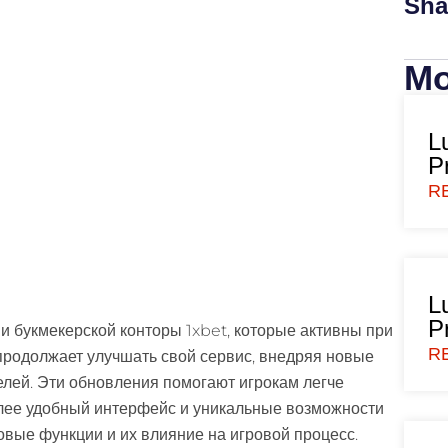
Sha
овых
Mo
L
а 1xbet
P
R
егодня
L
P
и букмекерской конторы 1xbet, которые активны при
R
продолжает улучшать свой сервис, внедряя новые
елей. Эти обновления помогают игрокам легче
олее удобный интерфейс и уникальные возможности
вые функции и их влияние на игровой процесс.