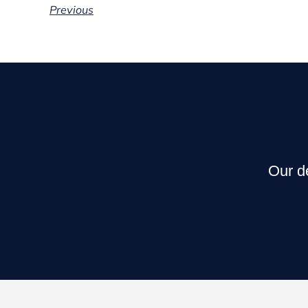
Previous
Our de