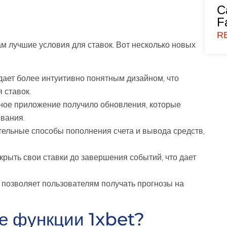
C
F
R
ам лучшие условия для ставок. Вот несколько новых
ет более интуитивно понятным дизайном, что
 ставок.
ое приложение получило обновления, которые
ования.
ельные способы пополнения счета и вывода средств,
крыть свои ставки до завершения событий, что дает
позволяет пользователям получать прогнозы на
е функции 1xbet?