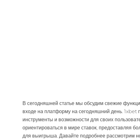
Рейтинг н
функций н
вход на с
В сегодняшней статье мы обсудим свежие функци
входе на платформу на сегодняшний день. 1xbet 
инструменты и возможности для своих пользоват
ориентироваться в мире ставок, предоставляя б
для выигрыша. Давайте подробнее рассмотрим но