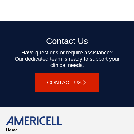
Contact Us
Have questions or require assistance?
Our dedicated team is ready to support your
clinical needs.
CONTACT US
Home