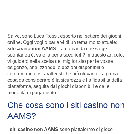
new trend in online
gaming?
Salve, sono Luca Rossi, esperto nel settore dei giochi
online. Oggi voglio parlarvi di un tema molto attuale: i
siti casino non AAMS
. La domanda che sorge
spontanea è: vale la pena sceglierli? In questo articolo,
vi guiderò nella scelta del miglior sito per le vostre
esigenze, analizzando le opzioni disponibili e
confrontando le caratteristiche più rilevanti. La prima
cosa da considerare è la sicurezza e l’affidabilità della
piattaforma, seguita dai giochi disponibili e dalle
modalità di pagamento.
Che cosa sono i siti casino non
AAMS?
I
siti casino non AAMS
sono piattaforme di gioco