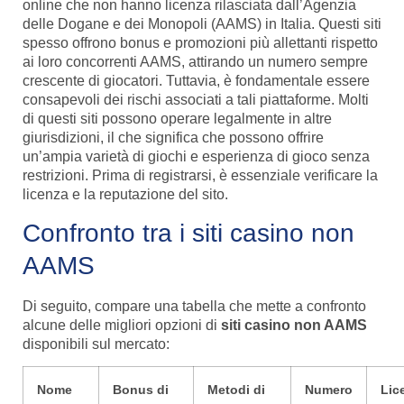
online che non hanno licenza rilasciata dall’Agenzia
delle Dogane e dei Monopoli (AAMS) in Italia. Questi siti
spesso offrono bonus e promozioni più allettanti rispetto
ai loro concorrenti AAMS, attirando un numero sempre
crescente di giocatori. Tuttavia, è fondamentale essere
consapevoli dei rischi associati a tali piattaforme. Molti
di questi siti possono operare legalmente in altre
giurisdizioni, il che significa che possono offrire
un’ampia varietà di giochi e esperienza di gioco senza
restrizioni. Prima di registrarsi, è essenziale verificare la
licenza e la reputazione del sito.
Confronto tra i siti casino non
AAMS
Di seguito, compare una tabella che mette a confronto
alcune delle migliori opzioni di
siti casino non AAMS
disponibili sul mercato:
Nome
Bonus di
Metodi di
Numero
Lic