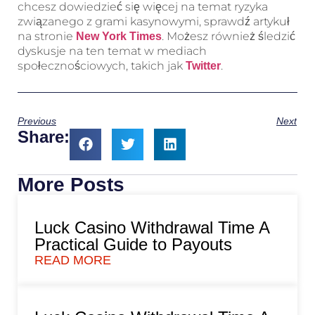
chcesz dowiedzieć się więcej na temat ryzyka
związanego z grami kasynowymi, sprawdź artykuł
na stronie
. Możesz również śledzić
New York Times
dyskusje na ten temat w mediach
społecznościowych, takich jak
.
Twitter
Previous
Next
Share:
More Posts
Luck Casino Withdrawal Time A
Practical Guide to Payouts
READ MORE