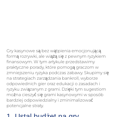
Sposoby na zmniejszenie
ryzyka w grach
kasynowych Vox:
Praktyczne porady
Gry kasynowe są bez wątpienia emocjonującą
formą rozrywki, ale wiążą się z pewnym ryzykiem
finansowym. W tym artykule przedstawimy
praktyczne porady, które pomogą graczom w
zmniejszeniu ryzyka podczas zabawy. Skupimy się
na strategiach zarządzania bankroll, wyborze
odpowiednich gier oraz edukacji o zasadach i
ryzyku związanym z grami. Dzięki tym sugestiom
można cieszyć się grami kasynowymi w sposób
bardziej odpowiedzialny i zminimalizować
potencjalne straty.
1. Ustal budżet na gry