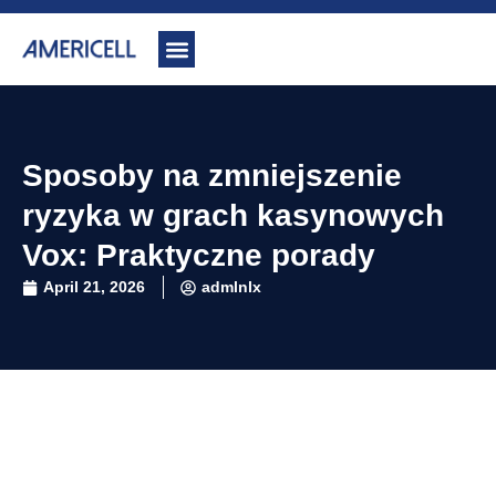
Sposoby na zmniejszenie
ryzyka w grach kasynowych
Vox: Praktyczne porady
April 21, 2026
admlnlx