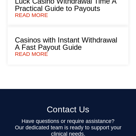
Luck Casino Withdrawal Time A
Practical Guide to Payouts
READ MORE
Casinos with Instant Withdrawal
A Fast Payout Guide
READ MORE
Contact Us
Have questions or require assistance?
Our dedicated team is ready to support your
clinical needs.