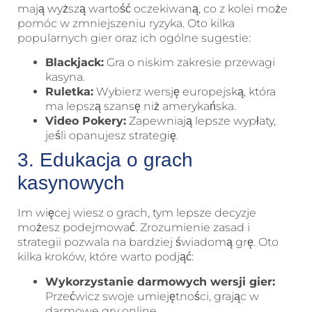
mają wyższą wartość oczekiwaną, co z kolei może
pomóc w zmniejszeniu ryzyka. Oto kilka
popularnych gier oraz ich ogólne sugestie:
Blackjack:
Gra o niskim zakresie przewagi
kasyna.
Ruletka:
Wybierz wersję europejską, która
ma lepszą szansę niż amerykańska.
Video Pokery:
Zapewniają lepsze wypłaty,
jeśli opanujesz strategię.
3. Edukacja o grach
kasynowych
Im więcej wiesz o grach, tym lepsze decyzje
możesz podejmować. Zrozumienie zasad i
strategii pozwala na bardziej świadomą grę. Oto
kilka kroków, które warto podjąć:
Wykorzystanie darmowych wersji gier:
Przećwicz swoje umiejętności, grając w
darmowe gry online.