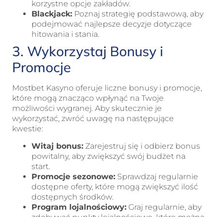
korzystne opcje zakładów.
Blackjack:
Poznaj strategię podstawową, aby
podejmować najlepsze decyzje dotyczące
hitowania i stania.
3. Wykorzystaj Bonusy i
Promocje
Mostbet Kasyno oferuje liczne bonusy i promocje,
które mogą znacząco wpłynąć na Twoje
możliwości wygranej. Aby skutecznie je
wykorzystać, zwróć uwagę na następujące
kwestie:
Witaj bonus:
Zarejestruj się i odbierz bonus
powitalny, aby zwiększyć swój budżet na
start.
Promocje sezonowe:
Sprawdzaj regularnie
dostępne oferty, które mogą zwiększyć ilość
dostępnych środków.
Program lojalnościowy:
Graj regularnie, aby