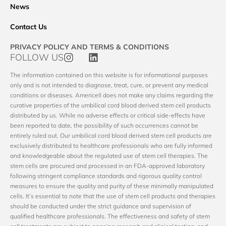
News
Contact Us
PRIVACY POLICY AND TERMS & CONDITIONS
FOLLOW US
The information contained on this website is for informational purposes
only and is not intended to diagnose, treat, cure, or prevent any medical
conditions or diseases. Americell does not make any claims regarding the
curative properties of the umbilical cord blood derived stem cell products
distributed by us. While no adverse effects or critical side-effects have
been reported to date, the possibility of such occurrences cannot be
entirely ruled out. Our umbilical cord blood derived stem cell products are
exclusively distributed to healthcare professionals who are fully informed
and knowledgeable about the regulated use of stem cell therapies. The
stem cells are procured and processed in an FDA-approved laboratory
following stringent compliance standards and rigorous quality control
measures to ensure the quality and purity of these minimally manipulated
cells. It’s essential to note that the use of stem cell products and therapies
should be conducted under the strict guidance and supervision of
qualified healthcare professionals. The effectiveness and safety of stem