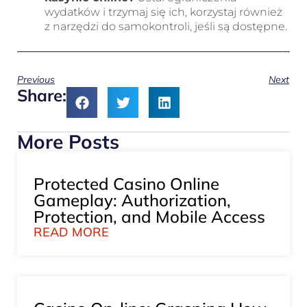
wydatków i trzymaj się ich, korzystaj również
z narzędzi do samokontroli, jeśli są dostępne.
Previous
Next
Share:
More Posts
Protected Casino Online
Gameplay: Authorization,
Protection, and Mobile Access
READ MORE