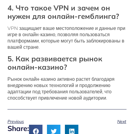
4. Что такое VPN и зачем он
нужен для онлайн-гемблинга?
VPN защищает ваше местоположение и данные при
игре в онлайн-казино, позволяя пользоваться
платформами, которые могут быть заблокированы в
вашей стране.
5. Как развивается рынок
онлайн-казино?
Рынок онлайн-казино активно растет благодаря
внедрению новых технологий и продолжению
адаптации под требования пользователей, что
способствует привлечение новой аудитории.
Previous
Next
Share: