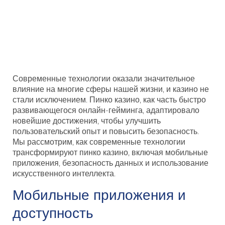
Влияние технологий на
пинко казино
официальный сайт
Современные технологии оказали значительное
влияние на многие сферы нашей жизни, и казино не
стали исключением. Пинко казино, как часть быстро
развивающегося онлайн-гейминга, адаптировало
новейшие достижения, чтобы улучшить
пользовательский опыт и повысить безопасность.
Мы рассмотрим, как современные технологии
трансформируют пинко казино, включая мобильные
приложения, безопасность данных и использование
искусственного интеллекта.
Мобильные приложения и
доступность