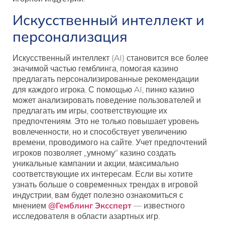
Искусственный интеллект и
персонализация
Искусственный интеллект (AI) становится все более
значимой частью гемблинга, помогая казино
предлагать персонализированные рекомендации
для каждого игрока. С помощью AI, пинко казино
может анализировать поведение пользователей и
предлагать им игры, соответствующие их
предпочтениям. Это не только повышает уровень
вовлеченности, но и способствует увеличению
времени, проводимого на сайте. Учет предпочтений
игроков позволяет „умному“ казино создать
уникальные кампании и акции, максимально
соответствующие их интересам. Если вы хотите
узнать больше о современных трендах в игровой
индустрии, вам будет полезно ознакомиться с
@Гемблинг Экссперт
мнением
— известного
исследователя в области азартных игр.