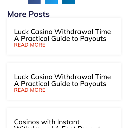
More Posts
Luck Casino Withdrawal Time
A Practical Guide to Payouts
READ MORE
Luck Casino Withdrawal Time
A Practical Guide to Payouts
READ MORE
Casinos with Instant