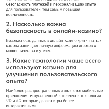
безопасность платежей и персонализацию опыта
для пользователей, тем самым повышая
вовлеченность.
2. Насколько важна
безопасность в онлайн-казино?
Безопасность данных в онлайн-казино критична, так
как она защищает личную информацию игроков от
мошенничества и утечек.
3. Какие технологии чаще всего
используют казино для
улучшения пользовательского
опыта?
Наиболее распространенными являются мобильные
приложения, искусственный интеллект и технологии
VR и AR, которые делают игры более
интерактивными.