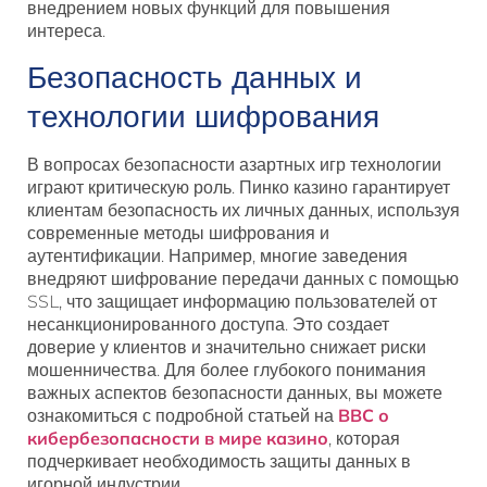
внедрением новых функций для повышения
интереса.
Безопасность данных и
технологии шифрования
В вопросах безопасности азартных игр технологии
играют критическую роль. Пинко казино гарантирует
клиентам безопасность их личных данных, используя
современные методы шифрования и
аутентификации. Например, многие заведения
внедряют шифрование передачи данных с помощью
SSL, что защищает информацию пользователей от
несанкционированного доступа. Это создает
доверие у клиентов и значительно снижает риски
мошенничества. Для более глубокого понимания
важных аспектов безопасности данных, вы можете
BBC о
ознакомиться с подробной статьей на
кибербезопасности в мире казино
, которая
подчеркивает необходимость защиты данных в
игорной индустрии.