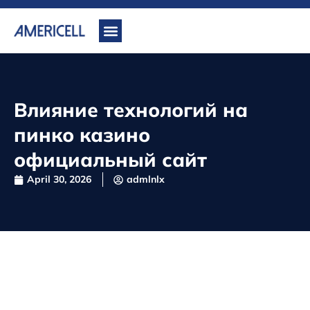
Влияние технологий на
пинко казино
официальный сайт
April 30, 2026
admlnlx