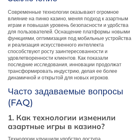
Современные технологии оказывают огромное
влияние на пинко казино, меняя подход к азартным
играм и повышая уровень безопасности и удобства
для пользователей. Оснащение платформы новыми
функциями, оптимизация под мобильные устройства
и реализация искусственного интеллекта
способствуют росту заинтересованности и
удовлетворенности клиентов. Как показали
последние исследования, инновации продолжат
трансформировать индустрию, делая ее более
динамичной и открытой для новых игроков.
Часто задаваемые вопросы
(FAQ)
1. Как технологии изменили
азартные игры в казино?
Технологии улучшили удобство доступа,