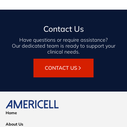
Contact Us
Have questions or require assistance?
Our dedicated team is ready to support your
clinical needs.
CONTACT US
Home
About Us