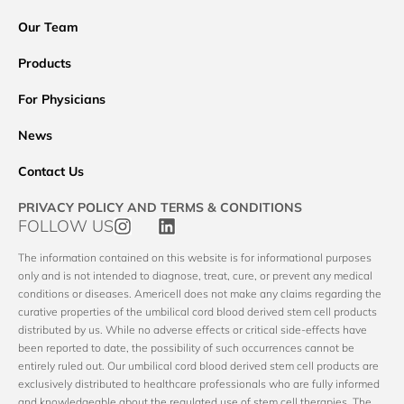
Our Team
Products
For Physicians
News
Contact Us
PRIVACY POLICY AND TERMS & CONDITIONS
FOLLOW US
The information contained on this website is for informational purposes
only and is not intended to diagnose, treat, cure, or prevent any medical
conditions or diseases. Americell does not make any claims regarding the
curative properties of the umbilical cord blood derived stem cell products
distributed by us. While no adverse effects or critical side-effects have
been reported to date, the possibility of such occurrences cannot be
entirely ruled out. Our umbilical cord blood derived stem cell products are
exclusively distributed to healthcare professionals who are fully informed
and knowledgeable about the regulated use of stem cell therapies. The