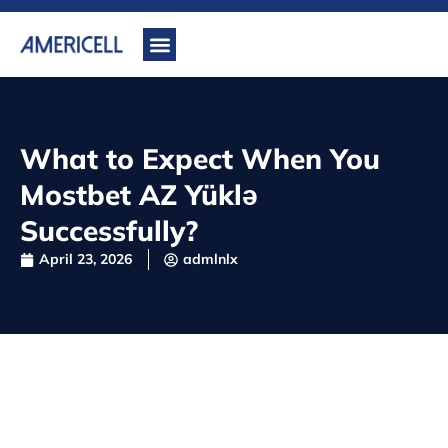
What to Expect When You
Mostbet AZ Yüklə
Successfully?
April 23, 2026
admlnlx