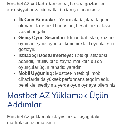
Mostbet AZ yüklədikdən sonra, bir sıra gözlənilən
xüsusiyyətlər və xidmətlər ilə tanış olacaqsınız:
İlk Giriş Bonusları:
Yeni istifadəçilərə təqdim
olunan ilk depozit bonusları, hesabınıza əlavə
vəsaitlər gətirir.
Geniş Oyun Seçimləri:
İdman bahisləri, kazino
oyunları, şans oyunları kimi müxtəlif oyunlar sizi
gözləyir.
İstifadəçi Dostu İnterfeys:
Tətbiqi istifadəsi
asandır, intuitiv bir dizayna malikdir, bu da
oyunçular üçün rahatlıq yaradır.
Mobil Uyğunluq:
Mostbet-in tətbiqi, mobil
cihazlarda da yüksək performans təqdim edir,
beləliklə istədiyiniz yerdə oyun oynaya bilərsiniz.
Mostbet AZ Yükləmək Üçün
Addımlar
Mostbet AZ yükləmək istəyirsinizsə, aşağıdakı
mərhələləri izləməlisiniz: