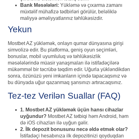
Bank Məsələləri:
Yükləmə və çıxarma zamanı
müxtəlif mühafizə tədbirləri görülür, beləliklə
maliyyə əməliyyatlarınız təhlükəsizdir.
Yekun
Mostbet AZ yükləmək, onlayn qumar dünyasına girişi
simvolizə edir. Bu platforma, geniş oyun seçimləri,
bonuslar, mobil uyumluluq və təhlükəsizlik
məsələlərində müasir yanaşmaları ilə istifadəçilərə
mükəmməl bir təcrübə təqdim edir. Uğurla yükləndikdən
sonra, özünüzü yeni imkanların içində tapacaqsınız və
bu dünyada uğur qazanmaq şansınızı artıracaqsınız.
Tez-tez Verilən Suallar (FAQ)
1. Mostbet AZ yükləmək üçün hansı cihazlar
uyğundur?
Mostbet AZ tətbiqi həm Android, həm
də iOS cihazları ilə uyğun gəlir.
2. İlk depozit bonusunu necə əldə etmək olar?
İstifadəçi hesabınıza ilk depozitinizi qoyduqdan